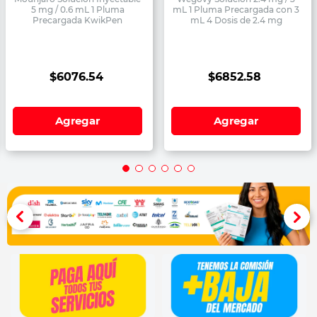
5 mg / 0.6 mL 1 Pluma
mL 1 Pluma Precargada con 3
Precargada KwikPen
mL 4 Dosis de 2.4 mg
$
6076
.
54
$
6852
.
58
Agregar
Agregar