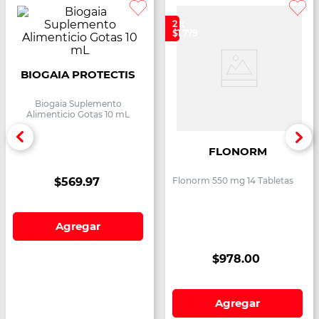
2 x
$1,779
BIOGAIA PROTECTIS
Biogaia Suplemento
Alimenticio Gotas 10 mL
FLONORM
$
569
.
97
Flonorm 550 mg 14 Tabletas
Agregar
$
978
.
00
Agregar