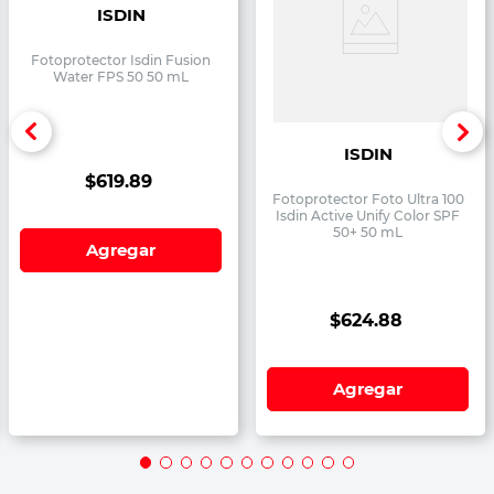
ISDIN
Fotoprotector Isdin Fusion
Water FPS 50 50 mL
ISDIN
$
619
.
89
Fotoprotector Foto Ultra 100
Isdin Active Unify Color SPF
50+ 50 mL
Agregar
$
624
.
88
Agregar