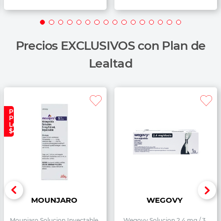
Precios EXCLUSIVOS con Plan de
Lealtad
Precio
Plan
Lealtad:
$4,699
MOUNJARO
WEGOVY
Mounjaro Solucion Inyectable
Wegovy Solucion 2.4 mg / 3