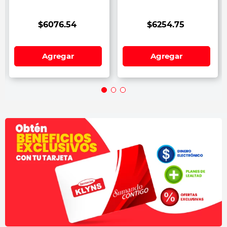
$
6076
.
54
$
6254
.
75
Agregar
Agregar