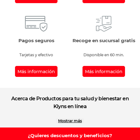
Pagos seguros
Recoge en sucursal gratis
Tarjetas y efectivo
Disponible en 60 min.
Más información
Más información
Acerca de Productos para tu salud y bienestar en
Klyns en línea
Encuentra los productos necesarios para cuidar tu salud. En nuestro
Mostrar más
departamento de Salud y Bienestar podrás comprar desde una silla
de ruedas, un nebulizador, termómetros, glucómetros, hasta equipo
¿Quieres descuentos y beneficios?
médico y de ortopedia entre otras cosas. Si lo que deseas saber es