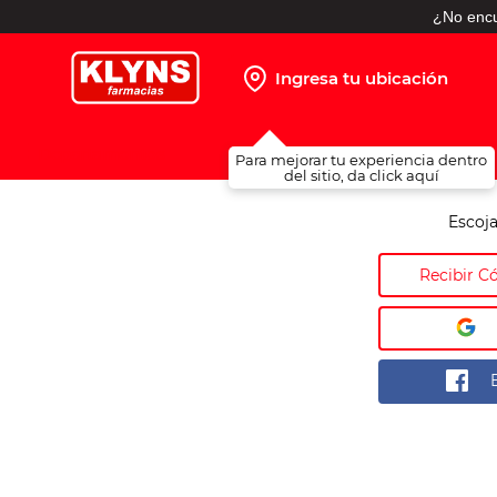
¿No encu
Ingresa tu ubicación
TÉRMINOS MÁS BUSCADOS
Para mejorar tu experiencia dentro
1
.
pañales
del sitio, da click aquí
2
.
protector solar
Escoja
3
.
leche nido
Recibir C
4
.
misoprostol
5
.
shampoo
6
.
toallitas humedas
7
.
prueba embarazo
8
.
pañales huggies
9
.
ibuprofeno