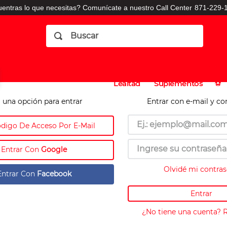
entras lo que necesitas? Comunícate a nuestro Call Center
871-229-1
Buscar
Planes
Dermatologia
Vitaminas
Sucursales
Consulto
⚽️
de
y
CO
Lealtad
Suplementos
⚽️
 una opción para entrar
Entrar con e-mail y co
ódigo De Acceso Por E-Mail
Entrar Con
Google
Olvidé mi contra
Entrar Con
Facebook
Entrar
¿No tiene una cuenta? 