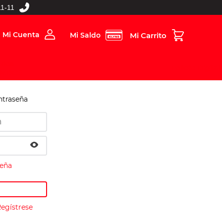
1-11
Mi Cuenta
Mi Saldo
rios
Folleto Digital
MBOS
ntraseña
seña
Regístrese