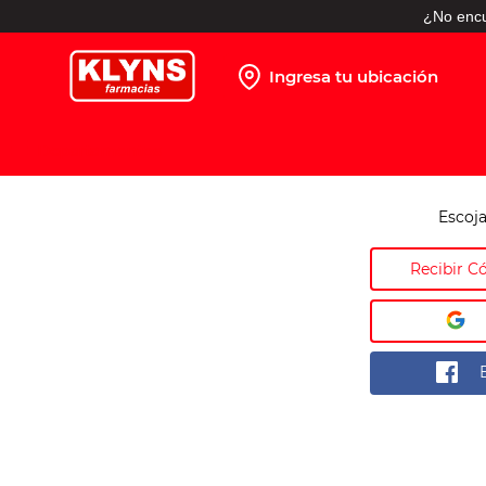
¿No encu
Ingresa tu ubicación
TÉRMINOS MÁS BUSCADOS
1
.
pañales
2
.
protector solar
Escoja
3
.
leche nido
Recibir C
4
.
misoprostol
5
.
shampoo
6
.
toallitas humedas
7
.
prueba embarazo
8
.
pañales huggies
9
.
ibuprofeno