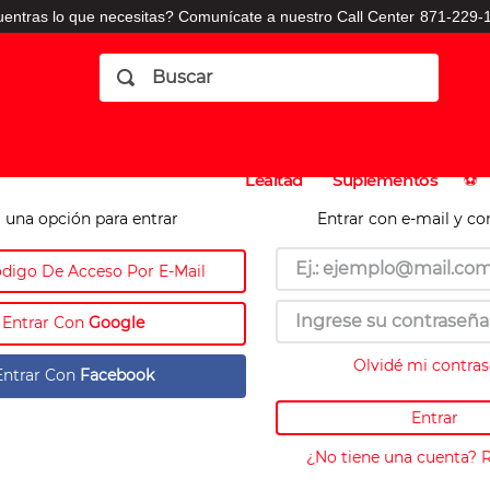
entras lo que necesitas? Comunícate a nuestro Call Center
871-229-1
Buscar
Planes
Dermatologia
Vitaminas
Sucursales
Consulto
⚽️
de
y
CO
Lealtad
Suplementos
⚽️
 una opción para entrar
Entrar con e-mail y co
ódigo De Acceso Por E-Mail
Entrar Con
Google
Olvidé mi contra
Entrar Con
Facebook
Entrar
¿No tiene una cuenta? 