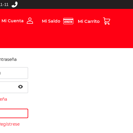
1-11
Mi Cuenta
Mi Saldo
rios
Folleto Digital
MBOS
ntraseña
seña
Regístrese