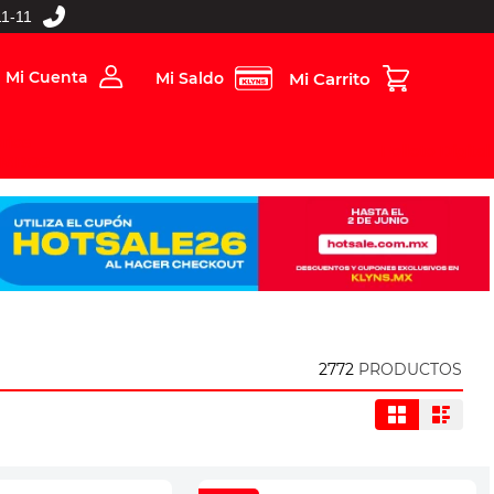
1-11
Mi Cuenta
Mi Saldo
rios
Folleto Digital
MBOS
2772
PRODUCTOS