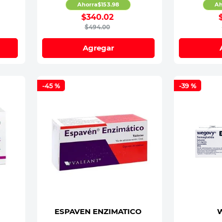
Ahorra
$
153
.
98
Ah
$
340
.
02
$
494
.
00
Agregar
-
45 %
-
39 %
ESPAVEN ENZIMATICO