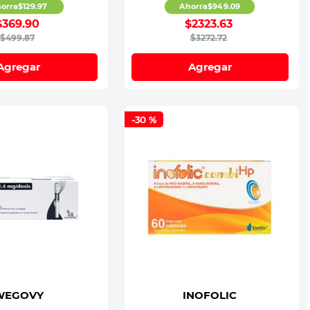
orra
$
129
.
97
Ahorra
$
949
.
09
$
369
.
90
$
2323
.
63
$
499
.
87
$
3272
.
72
Agregar
Agregar
-
30 %
WEGOVY
INOFOLIC