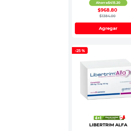
Ahorra
$
415
.
20
$
968
.
80
$
1384
.
00
Agregar
-
25 %
LIBERTRIM ALFA