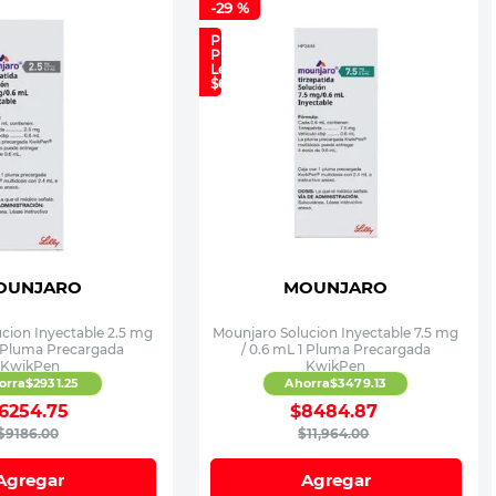
-
29 %
Precio
Plan
Lealtad:
$6,690
OUNJARO
MOUNJARO
cion Inyectable 2.5 mg
Mounjaro Solucion Inyectable 7.5 mg
1 Pluma Precargada
/ 0.6 mL 1 Pluma Precargada
KwikPen
KwikPen
orra
$
2931
.
25
Ahorra
$
3479
.
13
6254
.
75
$
8484
.
87
$
9186
.
00
$
11
,
964
.
00
Agregar
Agregar