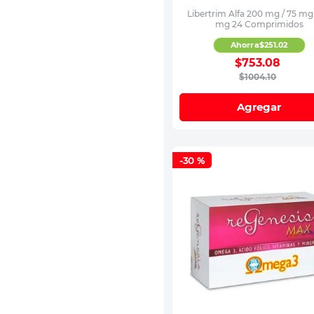
Libertrim Alfa 200 mg / 75 mg
mg 24 Comprimidos
Ahorra
$
251
.
02
$
753
.
08
$
1004
.
10
Agregar
-
30 %