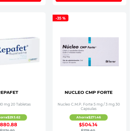
-
35 %
REPAFET
NUCLEO CMP FORTE
10 mg 20 Tabletas
Nucleo C.M.P. Forte 5 mg / 3 mg 30
Capsulas
orra
$
293
.
62
Ahorra
$
271
.
46
$
880
.
88
$
504
.
14
$
1174
.
50
$
775
.
60