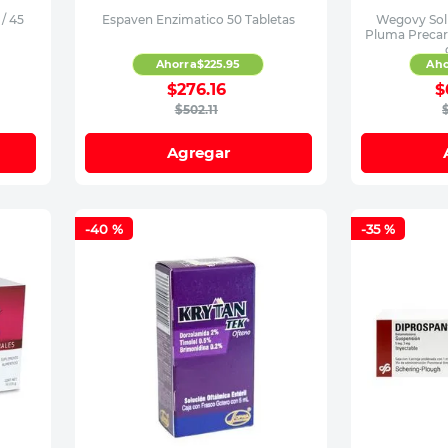
 / 45
Espaven Enzimatico 50 Tabletas
Wegovy Solu
Pluma Precar
Ahorra
$
225
.
95
Aho
$
276
.
16
$
$
502
.
11
Agregar
-
40 %
-
35 %