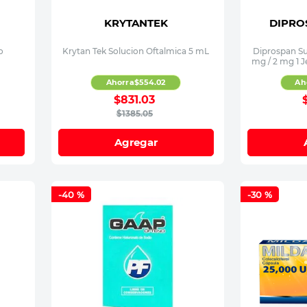
KRYTANTEK
DIPRO
o
Krytan Tek Solucion Oftalmica 5 mL
Diprospan Su
mg / 2 mg 1 J
Ahorra
$
554
.
02
Ah
$
831
.
03
$
1385
.
05
Agregar
-
40 %
-
30 %