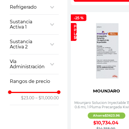
Tabletas
Refrigerado
SUSPENSION
NO
-
25 %
Sustancia
Activa 1
Pecio
Plan
Lealtad:
Candesartan
$8,584
Sustancia
AMOXICILINA
Activa 2
Cilexetilo
Vía
ACIDO
Administración
CLAVULANICO
Oral
Rangos de precio
MOUNJARO
$23.00
–
$11,000.00
Mounjaro Solucion Inyectable 1
0.6 mL 1 Pluma Precargada Kw
Ahorra
$
3623
.
96
$
10
,
734
.
04
$
14
,
358
.
00