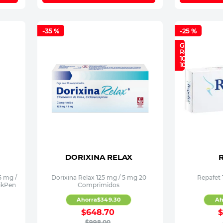
-
35 %
-
25 %
GRATIS
Repafet
10 mg
10 Tabs
DORIXINA RELAX
5 mg /
Dorixina Relax 125 mg / 5 mg 20
Repafet 
ikPen
Comprimidos
Ahorra
$
349
.
30
Ah
$
648
.
70
$
998
.
00