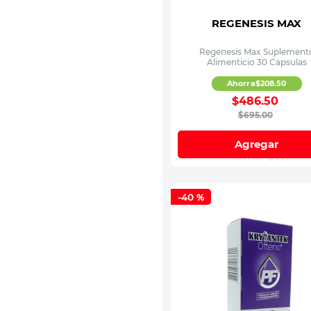
REGENESIS MAX
Regenesis Max Suplement
Alimenticio 30 Capsulas
Ahorra
$
208
.
50
$
486
.
50
$
695
.
00
Agregar
-
40 %