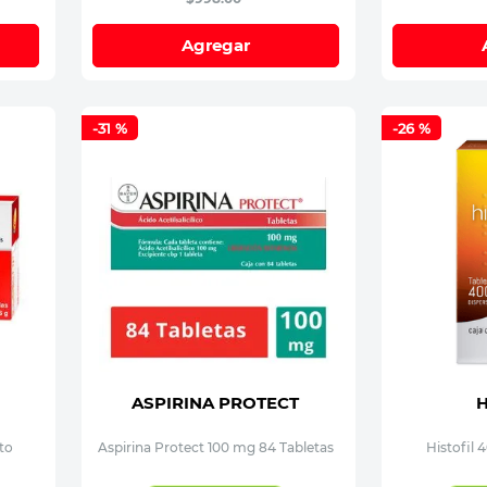
Agregar
-
31 %
-
26 %
ASPIRINA PROTECT
H
to
Aspirina Protect 100 mg 84 Tabletas
Histofil 