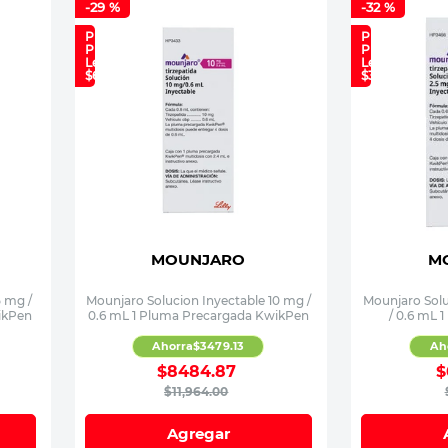
-
29 %
-
32 %
Precio
Precio
Plan
Plan
Lealtad:
Lealtad:
$6,690
$3,499
MOUNJARO
M
5 mg /
Mounjaro Solucion Inyectable 10 mg /
Mounjaro Solu
ikPen
0.6 mL 1 Pluma Precargada KwikPen
/ 0.6 mL 
Ahorra
$
3479
.
13
Ah
$
8484
.
87
$
$
11
,
964
.
00
Agregar