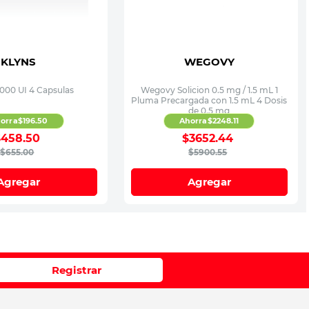
KLYNS
WEGOVY
,000 UI 4 Capsulas
Wegovy Solicion 0.5 mg / 1.5 mL 1
Pluma Precargada con 1.5 mL 4 Dosis
de 0.5 mg
orra
$
196
.
50
Ahorra
$
2248
.
11
$
458
.
50
$
3652
.
44
$
655
.
00
$
5900
.
55
Agregar
Agregar
Registrar