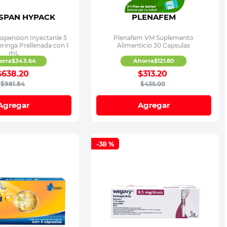
SPAN HYPACK
PLENAFEM
spension Inyectanle 5
Plenafem VM Suplemento
eringa Prellenada con 1
Alimenticio 30 Capsulas
mL
orra
$
343
.
64
Ahorra
$
121
.
80
$
638
.
20
$
313
.
20
$
981
.
84
$
435
.
00
Agregar
Agregar
-
38 %