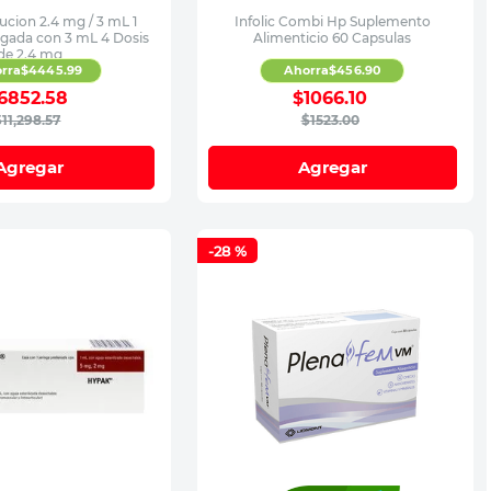
cion 2.4 mg / 3 mL 1
Infolic Combi Hp Suplemento
gada con 3 mL 4 Dosis
Alimenticio 60 Capsulas
de 2.4 mg
rra
$
4445
.
99
Ahorra
$
456
.
90
6852
.
58
$
1066
.
10
$
11
,
298
.
57
$
1523
.
00
Agregar
Agregar
-
28 %