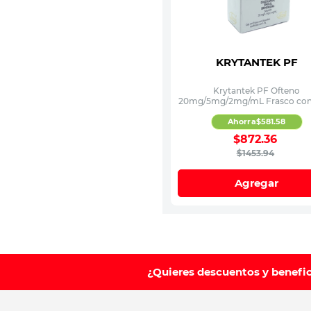
KRYTANTEK PF
Krytantek PF Ofteno
20mg/5mg/2mg/mL Frasco con
Ahorra
$
581
.
58
$
872
.
36
$
1453
.
94
Agregar
¿Quieres descuentos y benefi