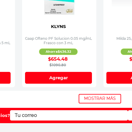
KLYNS
Gaap Ofteno PF Solucion 0.05 mg/mL
Milda 25
 5 mL
Frasco con 3 mL
Ahorra
$
436
.
32
Ah
$
654
.
48
$
1090
.
80
Agregar
MOSTRAR MÁS
cios?