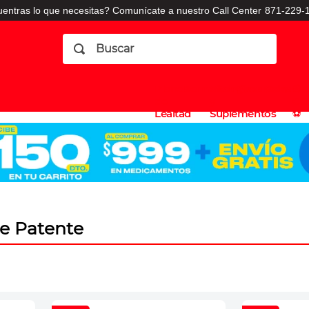
entras lo que necesitas? Comunícate a nuestro Call Center
871-229-1
Buscar
Planes
Dermatologia
Vitaminas
Sucursales
Consulto
⚽️
de
y
CO
Lealtad
Suplementos
⚽️
e Patente