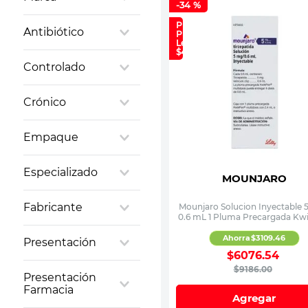
Antiácidos y
-
34 %
10
.
vitamina
Estomacales
3A OFTENO
Precio
Antibiótico
Antiinfecciosos
Plan
ABASAGLAR
Lealtad:
Cardiovascular
$4,699
KWIKPEN
No
Controlado
Hormonas
ABCITO
SI
Oftálmicos
ABLAZOR
NO
Otros
Crónico
ABRETIA
Medicamentos de
ABRIXONE
NO
Patente
Empaque
AC-VONDA
Respiratorios
ACC EFERV
Caja
ACCIOGEN
Especializado
MOUNJARO
ACEPTER
NO
Fabricante
Mounjaro Solucion Inyectable 
0.6 mL 1 Pluma Precargada Kw
ASTRAZENECA
Ahorra
$
3109
.
46
Presentación
RX
$
6076
.
54
SANFER
600 MG
$
9186
.
00
Presentación
32 Mg
Farmacia
Agregar
16 mg / 12.5 mg