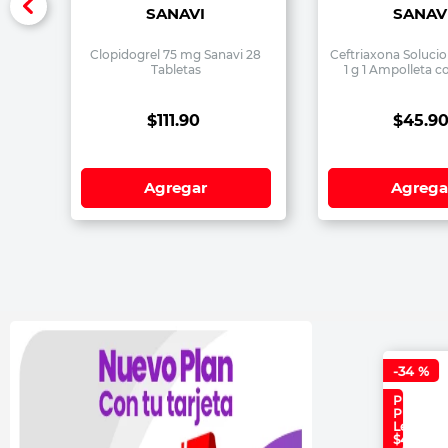
SANAVI
SANAV
Clopidogrel 75 mg Sanavi 28
Ceftriaxona Solucio
Tabletas
1 g 1 Ampolleta c
$
111
.
90
$
45
.
9
Agregar
Agrega
-
34 %
Precio
Plan
Lealtad:
$4,699