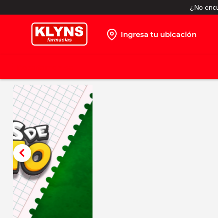
¿No encu
Ingresa tu ubicación
TÉRMINOS MÁS BUSCADOS
1
.
pañales
2
.
protector solar
3
.
shampoo
4
.
leche nido
5
.
misoprostol
6
.
toallitas humedas
7
.
prueba embarazo
8
.
pañales huggies
9
.
leche nan
10
.
ibuprofeno