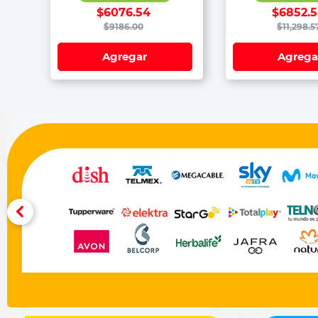
$
6076
.
54
$
6852
.
5
$
9186
.
00
$
11
,
298
.
5
Agregar
Agrega