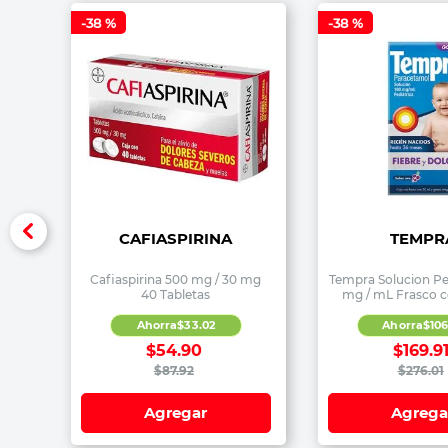
-
38 %
-
38 %
CAFIASPIRINA
TEMPR
Cafiaspirina 500 mg / 30 mg
Tempra Solucion Ped
40 Tabletas
mg / mL Frasco 
Ahorra
$
33
.
02
Ahorra
$
10
$
54
.
90
$
169
.
9
$
87
.
92
$
276
.
01
Agregar
Agrega