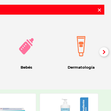
Bebés
Dermatología