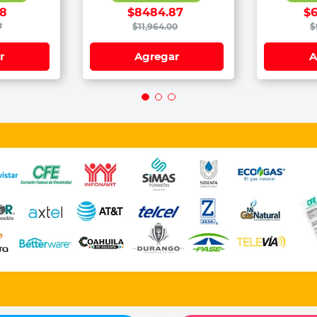
8
$
8484
.
87
$
7
$
11
,
964
.
00
$
r
Agregar
A