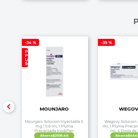
P
-
34 %
-
39 %
Precio
Plan
Lealtad:
$4,699
MOUNJARO
WEGOV
Mounjaro Solucion Inyectable 5
Wegovy Solucion 
mg / 0.6 mL 1 Pluma
mL 1 Pluma Precar
Precargada KwikPen
mL 4 Dosis de
Ahorra
$
3109
.
46
Ahorra
$
444