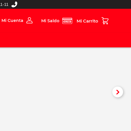
1-11
Mi Cuenta
Mi Saldo
rios
Folleto Digital
MBOS