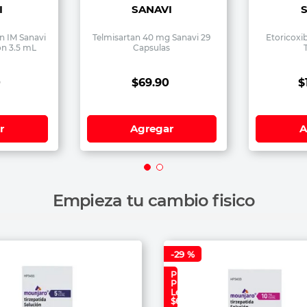
I
SANAVI
n IM Sanavi
Telmisartan 40 mg Sanavi 29
Etoricoxi
on 3.5 mL
Capsulas
0
$
69
.
90
$
r
Agregar
A
Empieza tu cambio fisico
-
29 %
Precio
Plan
Lealtad:
$6,690