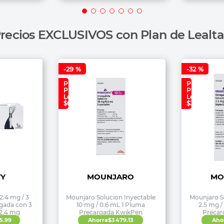
recios EXCLUSIVOS con Plan de Lealt
-
29 %
-
32 %
Precio
Precio
Plan
Plan
Lealtad:
Lealtad:
$6,690
$3,499
Y
MOUNJARO
MO
2.4 mg / 3
Mounjaro Solucion Inyectable
Mounjaro S
gada con 3
10 mg / 0.6 mL 1 Pluma
2.5 mg /
 2.4 mg
Precargada KwikPen
Precar
5
.
99
Ahorra
$
3479
.
13
Aho