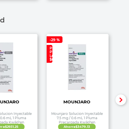
ad
-
29 %
Precio
Plan
Lealtad:
$6,690
UNJARO
MOUNJARO
olucion Inyectable
Mounjaro Solucion Inyectable
 0.6 mL 1 Pluma
7.5 mg / 0.6 mL 1 Pluma
gada KwikPen
Precargada KwikPen
rra
$
2931
.
25
Ahorra
$
3479
.
13