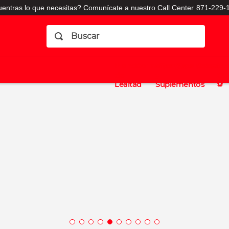
entras lo que necesitas? Comunícate a nuestro Call Center
871-229-1
Buscar
Planes
Dermatologia
Vitaminas
Sucursales
Consulto
⚽️
de
y
CO
Lealtad
Suplementos
⚽️