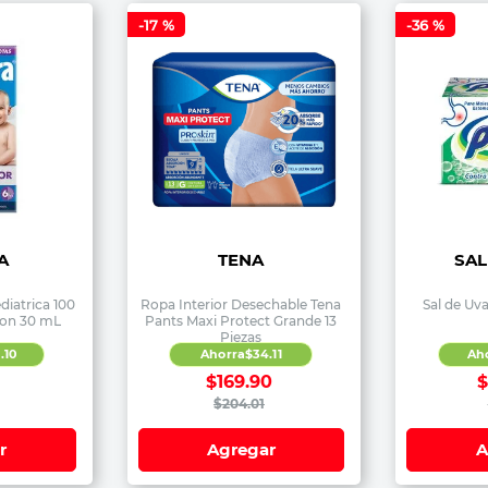
-
17 %
-
36 %
A
TENA
SAL
iatrica 100
Ropa Interior Desechable Tena
Sal de Uva
con 30 mL
Pants Maxi Protect Grande 13
Piezas
6
.
10
Ahorra
$
34
.
11
Ah
1
$
169
.
90
$
204
.
01
r
Agregar
A