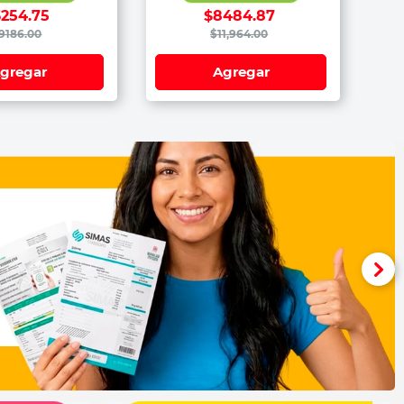
6254
.
75
$
8484
.
87
9186
.
00
$
11
,
964
.
00
gregar
Agregar