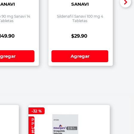
SANAVI
SANAVI
b 90 mg Sanavi 14
Sildenafil Sanavi 100 mg 4
Tabletas
Tabletas
149
.
90
$
29
.
90
gregar
Agregar
-
32 %
Precio
Plan
Lealtad:
$3,499