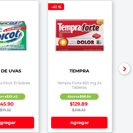
-
41 %
 DE UVAS
TEMPRA
s Picot 10 Sobres
Tempra Forte 650 mg 24
Tabletas
orra
$
25
.
42
Ahorra
$
88
.
64
$
45
.
90
$
129
.
89
$
71
.
32
$
218
.
53
gregar
Agregar