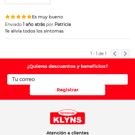
Agregar comentario
Es muy bueno
Comentario
Enviado
1 año atrás
por
Patricia
Te alivia todos los síntomas
Califique el producto de 1 a 5 estrellas
1 - 1
de
1
Su nombre
¿Quieres descuentos y beneficios?
Correo electrónico
Registrar
Escribir comentario
Atención a clientes