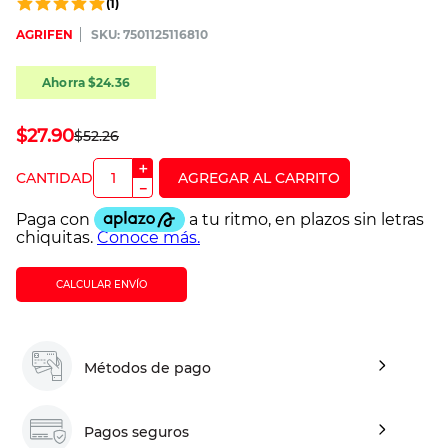
(
1
)
AGRIFEN
:
7501125116810
Ahorra
$
24
.
36
$
27
.
90
$
52
.
26
＋
－
CALCULAR ENVÍO
Métodos de pago
Pagos seguros