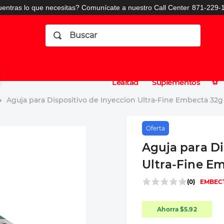
entras lo que necesitas? Comunícate a nuestro Call Center
871-229-1
Buscar
Planes
Dermatologia
Vitaminas
Sucursales
Consulto
⚽️
de
y
CO
Lealtad
Suplementos
⚽️
Aguja para Dispositivo de Inyeccion Ultra-Fine Embecta 32g
Oferta
Aguja para Di
Ultra-Fine E
(
0
)
EMBEC
Ahorra
$
5
.
92