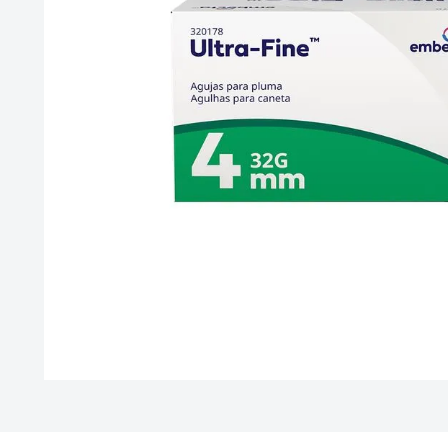
10
.
vitamina