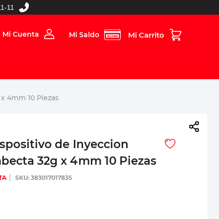
1-11
Mi Cuenta
Mi Saldo
rios
Folleto Digital
MBOS
 x 4mm 10 Piezas
spositivo de Inyeccion
mbecta 32g x 4mm 10 Piezas
TA
:
383017017835