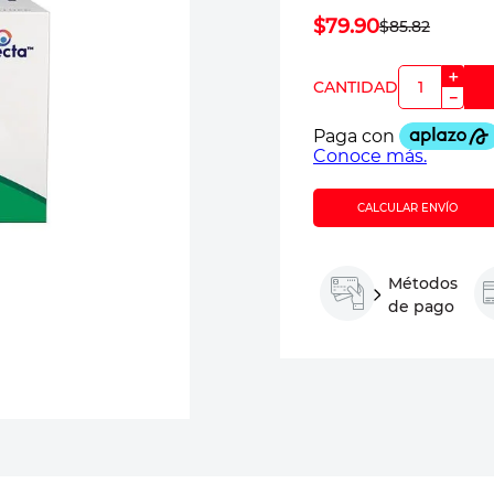
$
79
.
90
$
85
.
82
＋
－
CALCULAR ENVÍO
Métodos
de pago