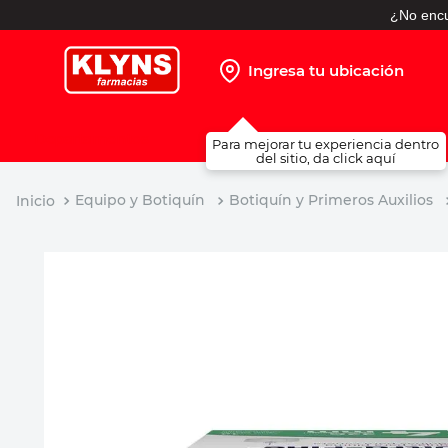
¿No encu
Ingresa tu ubicación
TÉRMINOS MÁS BUSCADOS
Para mejorar tu experiencia dentro
1
.
pañales
del sitio, da click aquí
2
.
protector solar
Equipo y Botiquín
Botiquín y Primeros Auxilios
3
.
leche nido
4
.
misoprostol
5
.
shampoo
6
.
toallitas humedas
7
.
prueba embarazo
8
.
pañales huggies
9
.
ibuprofeno