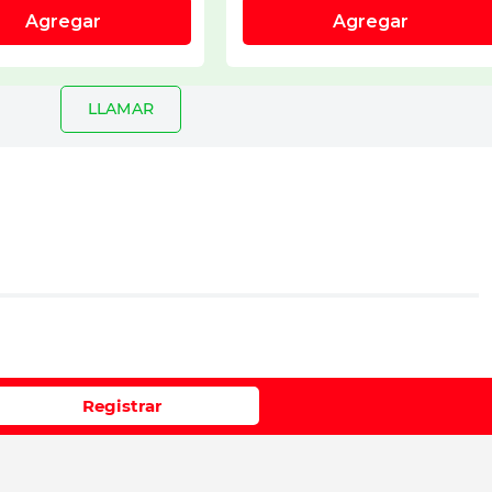
LLAMAR
io
Registrar
e 1 a 5 estrellas