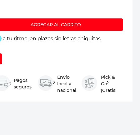
Envío
Pick &
Pagos
local y
Go
seguros
nacional
¡Gratis!