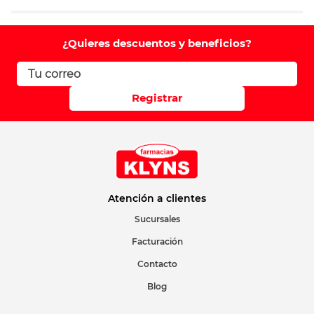
Agregar comentario
Comentario
¿Quieres descuentos y beneficios?
Califique el producto de 1 a 5 estrellas
Registrar
Su nombre
Correo electrónico
Atención a clientes
Sucursales
Facturación
Escribir comentario
Contacto
Blog