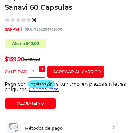
Sanavi 60 Capsulas
(
0
)
SANAVI
:
7502293761000
Ahorra
$
40
.
00
$
159
.
90
$
199
.
90
＋
－
CALCULAR ENVÍO
Métodos de pago