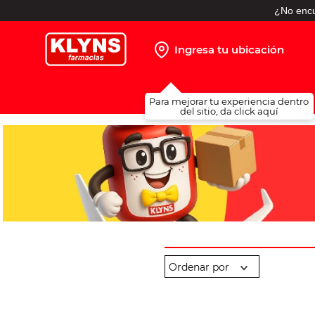
¿No encu
Ingresa tu ubicación
TÉRMINOS MÁS BUSCADOS
Para mejorar tu experiencia dentro
1
.
pañales
del sitio, da click aquí
2
.
protector solar
3
.
leche nido
4
.
misoprostol
5
.
shampoo
6
.
toallitas humedas
7
.
prueba embarazo
8
.
pañales huggies
9
.
ibuprofeno