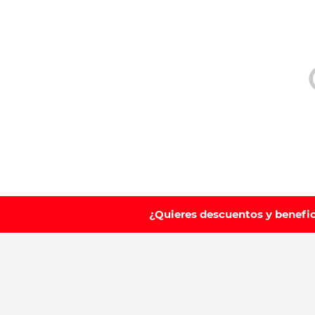
10
.
leche nan
¿Quieres descuentos y benefi