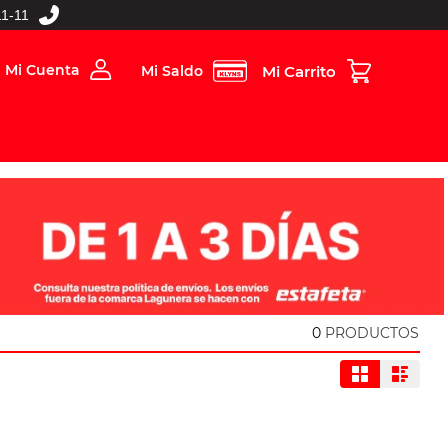
1-11
Mi Cuenta
Mi Saldo
rios
Folleto Digital
MBOS
0
PRODUCTOS