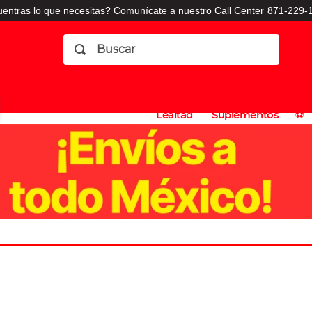
entras lo que necesitas? Comunícate a nuestro Call Center
871-229-1
Buscar
Planes
Dermatologia
Vitaminas
Sucursales
Consulto
⚽️
de
y
CO
Lealtad
Suplementos
⚽️