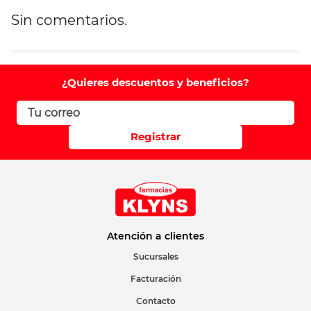
Sin comentarios.
Agregar comentario
Comentario
¿Quieres descuentos y beneficios?
Califique el producto de 1 a 5 estrellas
Registrar
Su nombre
Correo electrónico
Atención a clientes
Sucursales
Facturación
Escribir comentario
Contacto