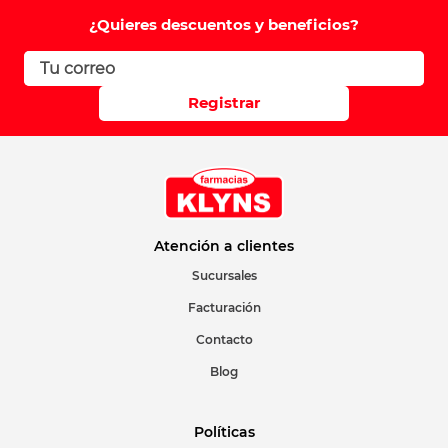
Comentario
¿Quieres descuentos y beneficios?
Califique el producto de 1 a 5 estrellas
Registrar
Su nombre
Correo electrónico
Atención a clientes
Sucursales
Facturación
Escribir comentario
Contacto
Blog
Políticas