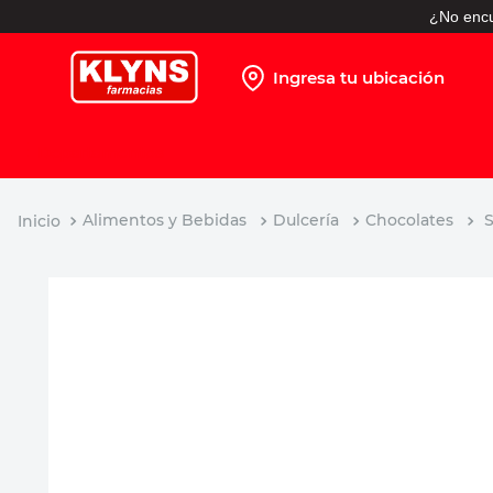
¿No encu
Ingresa tu ubicación
TÉRMINOS MÁS BUSCADOS
1
.
pañales
2
.
protector solar
Alimentos y Bebidas
Dulcería
Chocolates
S
3
.
leche nido
4
.
shampoo
5
.
prueba embarazo
6
.
misoprostol
7
.
toallitas humedas
8
.
pañales huggies
9
.
desodorante