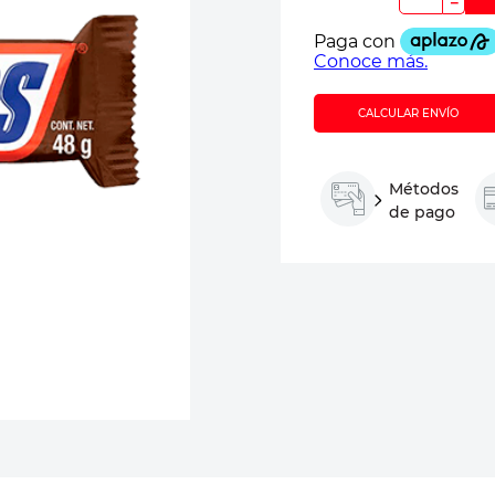
－
CALCULAR ENVÍO
Métodos
de pago