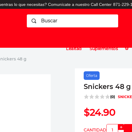
entras lo que necesitas? Comunícate a nuestro Call Center
871-229-1
Buscar
Planes
Dermatologia
Vitaminas
Sucursales
Consulto
⚽️
de
y
CO
Lealtad
Suplementos
⚽️
nickers 48 g
Oferta
Snickers 48 g
(
0
)
SNICK
$
24
.
90
＋