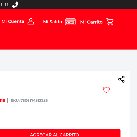
1-11
Mi Cuenta
Mi Saldo
rios
Folleto Digital
MBOS
ERS
:
7506174512255