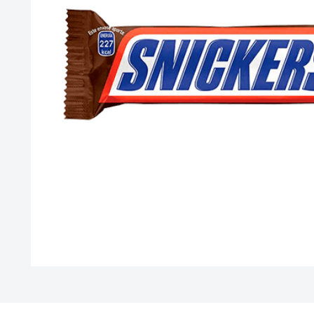
10
.
vitamina