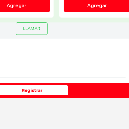
LLAMAR
io
Registrar
e 1 a 5 estrellas