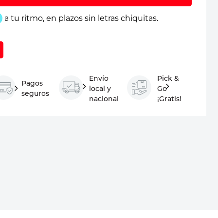
Envío
Pick &
Pagos
local y
Go
seguros
nacional
¡Gratis!