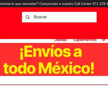
entras lo que necesitas? Comunícate a nuestro Call Center
871-229-1
Buscar
Planes
Dermatologia
Vitaminas
Sucursales
Consulto
⚽️
de
y
CO
Lealtad
Suplementos
⚽️