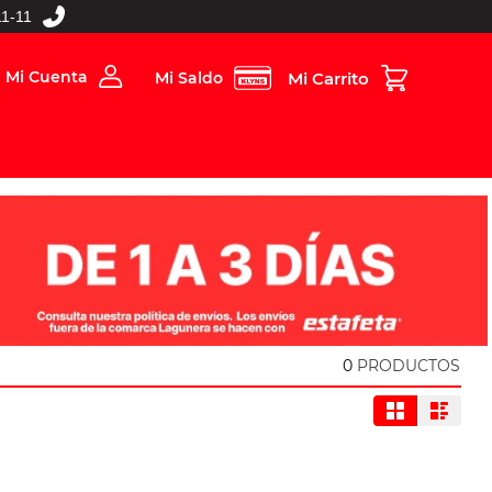
1-11
Mi Cuenta
Mi Saldo
rios
Folleto Digital
MBOS
0
PRODUCTOS