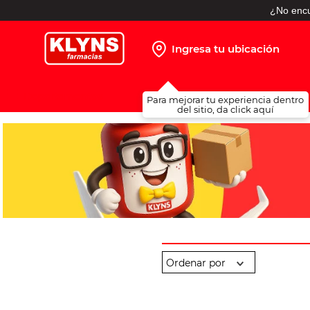
¿No encu
Ingresa tu ubicación
TÉRMINOS MÁS BUSCADOS
Para mejorar tu experiencia dentro
1
.
pañales
del sitio, da click aquí
2
.
protector solar
3
.
leche nido
4
.
misoprostol
5
.
shampoo
6
.
toallitas humedas
7
.
prueba embarazo
8
.
pañales huggies
9
.
ibuprofeno