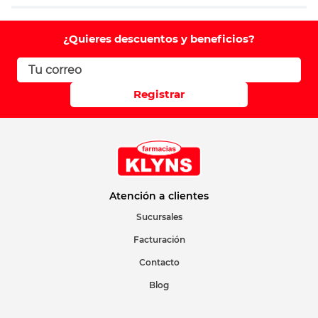
Agregar comentario
Comentario
¿Quieres descuentos y beneficios?
Califique el producto de 1 a 5 estrellas
Registrar
Su nombre
Correo electrónico
Atención a clientes
Sucursales
Facturación
Escribir comentario
Contacto
Blog