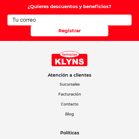
Comentario
¿Quieres descuentos y beneficios?
Califique el producto de 1 a 5 estrellas
Registrar
Su nombre
Correo electrónico
Atención a clientes
Sucursales
Facturación
Escribir comentario
Contacto
Blog
Políticas