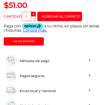
$
51
.
00
＋
－
CALCULAR ENVÍO
Métodos de pago
Pagos seguros
Envío local y nacional