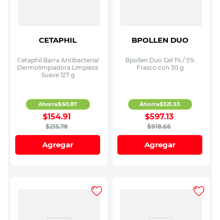
CETAPHIL
BPOLLEN DUO
Cetaphil Barra Antibacterial
Bpollen Duo Gel 1% / 5%
Dermolimpiadora Limpieza
Frasco con 30 g
Suave 127 g
Ahorra
$
60
.
87
Ahorra
$
321
.
53
$
154
.
91
$
597
.
13
$
215
.
78
$
918
.
66
Agregar
Agregar