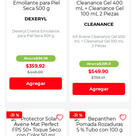
DEXERYL
CLEANANCE
Dexeryl Crema Emoliante
para Piel Seca 500 g
Kit Avene Cleanance Gel 400
mL + Cleanance Gel 100 mL
2 Piezas
Ahorra
$
89
.
08
Ahorra
$
209
.
11
$
359
.
92
$
549
.
90
$
449
.
00
$
759
.
01
Agregar
Agregar
-
31 %
-
31 %