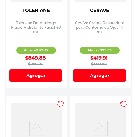
TOLERIANE
CERAVE
Toleriane Dermallergo
CeraVe Crema Reparadora
Fluido Hidratante Facial 40
para Contorno de Ojos 14
mL
mL
Ahorra
$
129
.
13
Ahorra
$
79
.
09
$
849
.
88
$
419
.
91
$
979
.
01
$
499
.
00
Agregar
Agregar