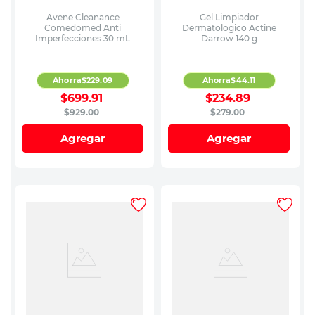
Avene Cleanance
Gel Limpiador
Comedomed Anti
Dermatologico Actine
Imperfecciones 30 mL
Darrow 140 g
Ahorra
$
229
.
09
Ahorra
$
44
.
11
$
699
.
91
$
234
.
89
$
929
.
00
$
279
.
00
Agregar
Agregar