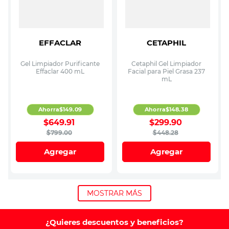
EFFACLAR
CETAPHIL
Gel Limpiador Purificante
Cetaphil Gel Limpiador
Effaclar 400 mL
Facial para Piel Grasa 237
mL
Ahorra
$
149
.
09
Ahorra
$
148
.
38
$
649
.
91
$
299
.
90
$
799
.
00
$
448
.
28
Agregar
Agregar
MOSTRAR MÁS
¿Quieres descuentos y beneficios?