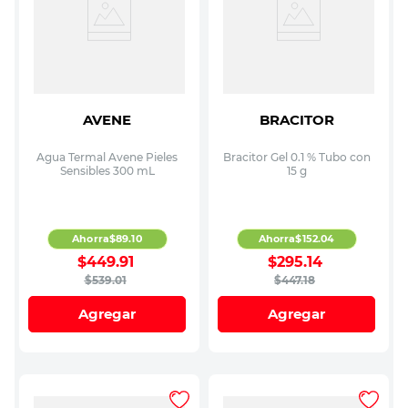
AVENE
BRACITOR
Agua Termal Avene Pieles
Bracitor Gel 0.1 % Tubo con
Sensibles 300 mL
15 g
Ahorra
$
89
.
10
Ahorra
$
152
.
04
$
449
.
91
$
295
.
14
$
539
.
01
$
447
.
18
Agregar
Agregar