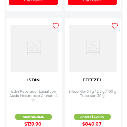
ISDIN
EFFEZEL
Isdin Reparador Labial con
Effezel Gel 0.1 g / 2.5 g / 100 g
Acido Hialuronico Granate 4
Tubo con 30 g
g
Ahorra
$
28
.
15
Ahorra
$
326
.
69
$
139
.
90
$
840
.
07