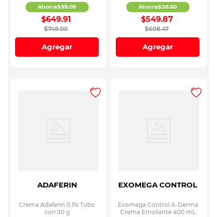
Ahorra
$
99
.
09
Ahorra
$
58
.
60
$
649
.
91
$
549
.
87
$
749
.
00
$
608
.
47
Agregar
Agregar
ADAFERIN
EXOMEGA CONTROL
Crema Adaferin 0.1% Tubo
Exomega Control A-Derma
con 30 g
Crema Emoliante 400 mL