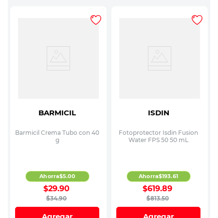
BARMICIL
ISDIN
Barmicil Crema Tubo con 40
Fotoprotector Isdin Fusion
g
Water FPS 50 50 mL
Ahorra
$
5
.
00
Ahorra
$
193
.
61
$
29
.
90
$
619
.
89
$
34
.
90
$
813
.
50
Agregar
Agregar