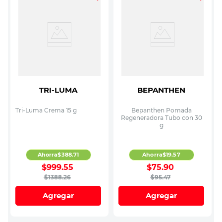
TRI-LUMA
BEPANTHEN
Tri-Luma Crema 15 g
Bepanthen Pomada
Regeneradora Tubo con 30
g
Ahorra
$
388
.
71
Ahorra
$
19
.
57
$
999
.
55
$
75
.
90
$
1388
.
26
$
95
.
47
Agregar
Agregar