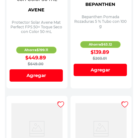
BEPANTHEN
AVENE
Bepanthen Pomada
Rozaduras 5 % Tubo con 100
Protector Solar Avene Mat
g
Perfect FPS 50+ Toque Seco
con Color 50 mL
Ahorra
$
63
.
12
Ahorra
$
199
.
11
$
139
.
89
$
449
.
89
$
203
.
01
$
649
.
00
Agregar
Agregar