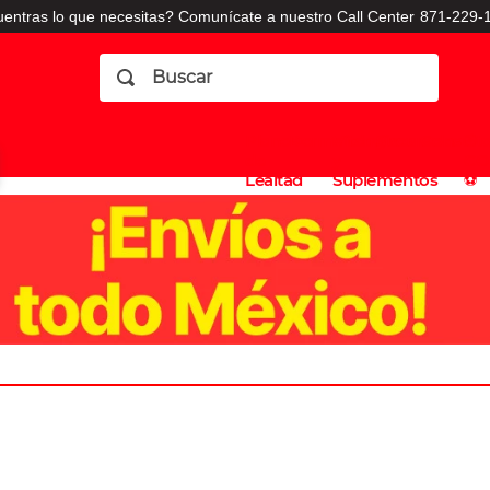
entras lo que necesitas? Comunícate a nuestro Call Center
871-229-1
Buscar
Planes
Dermatologia
Vitaminas
Sucursales
Consulto
⚽️
de
y
CO
Lealtad
Suplementos
⚽️