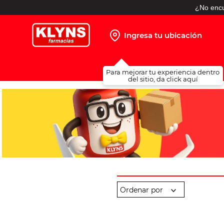
¿No encu
Ingresa tu ubicación
TÉRMINOS MÁS BUSCADOS
Para mejorar tu experiencia dentro
1
.
pañales
del sitio, da click aquí
2
.
protector solar
3
.
leche nido
4
.
misoprostol
5
.
shampoo
6
.
toallitas humedas
7
.
prueba embarazo
8
.
pañales huggies
9
.
ibuprofeno