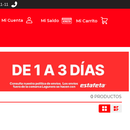
1-11
Mi Cuenta
Mi Saldo
rios
Folleto Digital
MBOS
0
PRODUCTOS