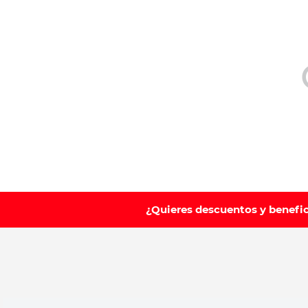
10
.
leche nan
¿Quieres descuentos y benefi