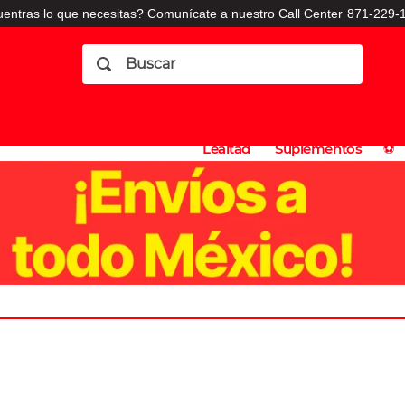
entras lo que necesitas? Comunícate a nuestro Call Center
871-229-1
Buscar
Planes
Dermatologia
Vitaminas
Sucursales
Consulto
⚽️
de
y
CO
Lealtad
Suplementos
⚽️