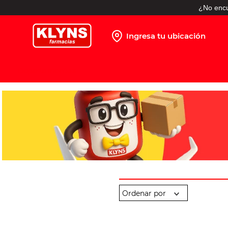
¿No encu
Ingresa tu ubicación
TÉRMINOS MÁS BUSCADOS
1
.
pañales
2
.
protector solar
3
.
shampoo
4
.
leche nido
5
.
misoprostol
6
.
toallitas humedas
7
.
prueba embarazo
8
.
pañales huggies
9
.
leche nan