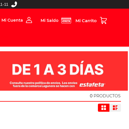
1-11
Mi Cuenta
Mi Saldo
rios
Folleto Digital
MBOS
0
PRODUCTOS