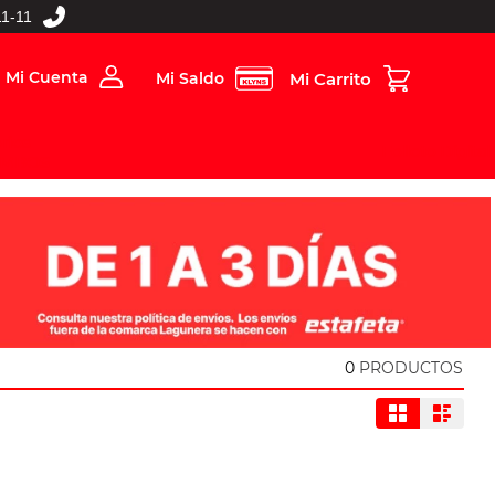
1-11
Mi Cuenta
Mi Saldo
rios
Folleto Digital
MBOS
0
PRODUCTOS