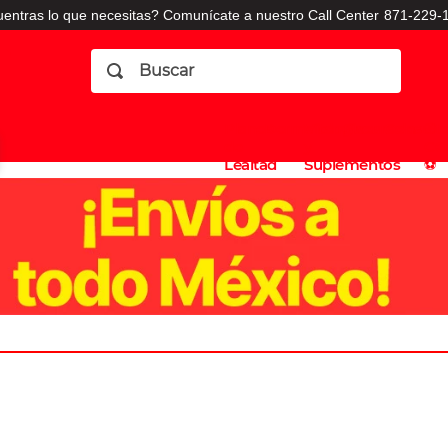
entras lo que necesitas? Comunícate a nuestro Call Center
871-229-1
Buscar
Planes
Dermatologia
Vitaminas
Sucursales
Consulto
⚽️
de
y
CO
Lealtad
Suplementos
⚽️