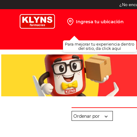
¿No encu
Ingresa tu ubicación
TÉRMINOS MÁS BUSCADOS
Para mejorar tu experiencia dentro
1
.
pañales
del sitio, da click aquí
2
.
protector solar
3
.
leche nido
4
.
shampoo
5
.
prueba embarazo
6
.
misoprostol
7
.
toallitas humedas
8
.
pañales huggies
9
.
desodorante