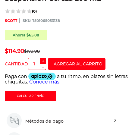
(
0
)
SCOTT
:
7501065053138
Ahorra
$
65
.
08
$
114
.
90
$
179
.
98
＋
－
CALCULAR ENVÍO
Métodos de pago