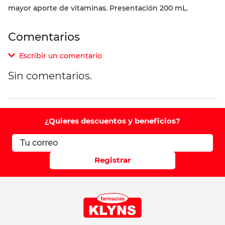
mayor aporte de vitaminas. Presentación 200 mL.
Comentarios
Escribir un comentario
Sin comentarios.
Agregar comentario
Comentario
¿Quieres descuentos y beneficios?
Califique el producto de 1 a 5 estrellas
Registrar
Su nombre