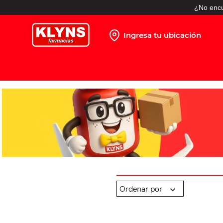
¿No encu
Ingresa tu ubicación
TÉRMINOS MÁS BUSCADOS
1
.
pañales
2
.
protector solar
3
.
shampoo
4
.
leche nido
5
.
misoprostol
6
.
toallitas humedas
7
.
prueba embarazo
8
.
pañales huggies
9
.
leche nan