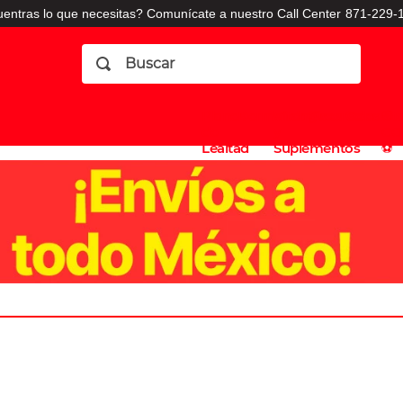
entras lo que necesitas? Comunícate a nuestro Call Center
871-229-1
Buscar
Planes
Dermatologia
Vitaminas
Sucursales
Consulto
⚽️
de
y
CO
Lealtad
Suplementos
⚽️