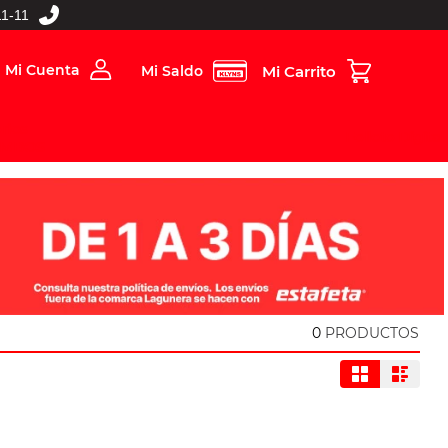
1-11
Mi Cuenta
Mi Saldo
rios
Folleto Digital
MBOS
0
PRODUCTOS