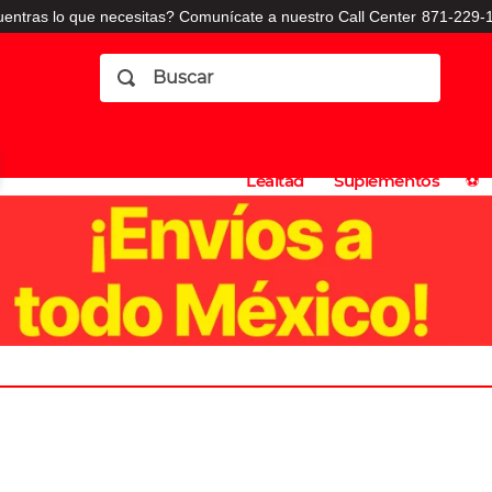
entras lo que necesitas? Comunícate a nuestro Call Center
871-229-1
Buscar
Planes
Dermatologia
Vitaminas
Sucursales
Consulto
⚽️
de
y
CO
Lealtad
Suplementos
⚽️