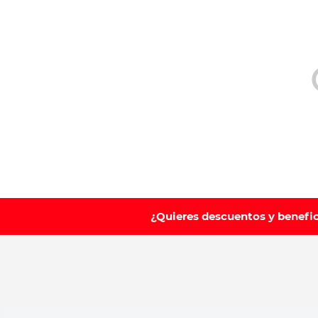
10
.
leche nan
¿Quieres descuentos y benefi