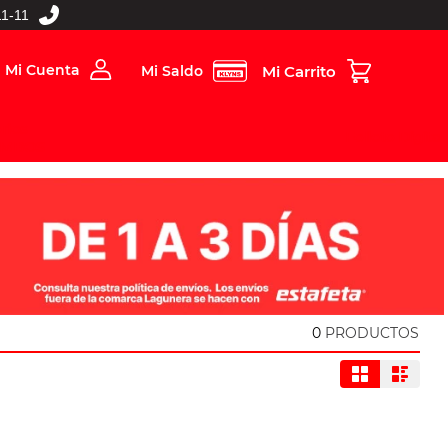
1-11
Mi Cuenta
Mi Saldo
rios
Folleto Digital
MBOS
0
PRODUCTOS