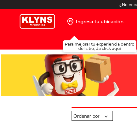
¿No encu
Ingresa tu ubicación
TÉRMINOS MÁS BUSCADOS
Para mejorar tu experiencia dentro
1
.
pañales
del sitio, da click aquí
2
.
protector solar
3
.
leche nido
4
.
misoprostol
5
.
shampoo
6
.
toallitas humedas
7
.
prueba embarazo
8
.
pañales huggies
9
.
ibuprofeno