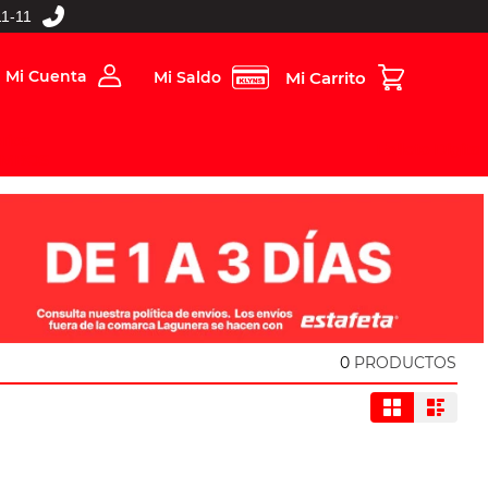
1-11
Mi Cuenta
Mi Saldo
rios
Folleto Digital
MBOS
0
PRODUCTOS