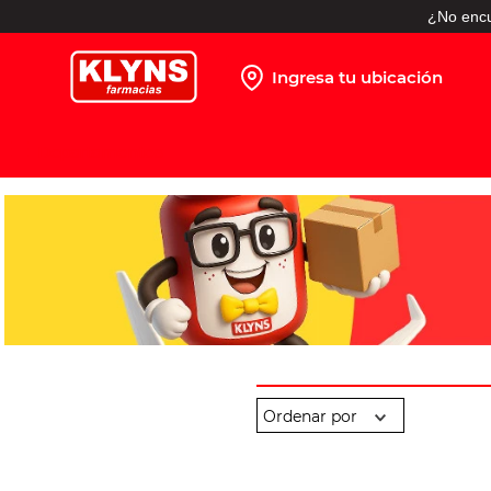
¿No encu
Ingresa tu ubicación
TÉRMINOS MÁS BUSCADOS
1
.
pañales
2
.
protector solar
3
.
leche nido
4
.
shampoo
5
.
prueba embarazo
6
.
misoprostol
7
.
toallitas humedas
8
.
pañales huggies
9
.
desodorante