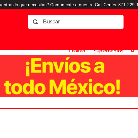
entras lo que necesitas? Comunícate a nuestro Call Center
871-229-1
Buscar
Planes
Dermatologia
Vitaminas
Sucursales
Consulto
⚽️
de
y
CO
Lealtad
Suplementos
⚽️