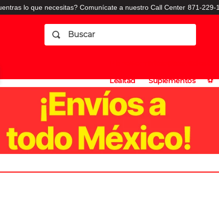
entras lo que necesitas? Comunícate a nuestro Call Center
871-229-1
Buscar
Planes
Dermatologia
Vitaminas
Sucursales
Consulto
⚽️
de
y
CO
Lealtad
Suplementos
⚽️