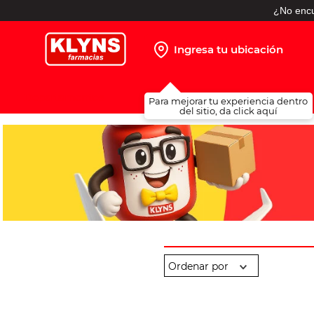
¿No encu
Ingresa tu ubicación
TÉRMINOS MÁS BUSCADOS
Para mejorar tu experiencia dentro
1
.
pañales
del sitio, da click aquí
2
.
protector solar
3
.
leche nido
4
.
misoprostol
5
.
shampoo
6
.
toallitas humedas
7
.
prueba embarazo
8
.
pañales huggies
9
.
ibuprofeno