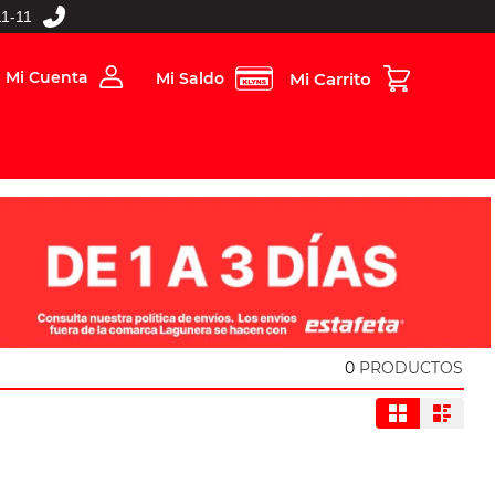
1-11
Mi Cuenta
Mi Saldo
rios
Folleto Digital
MBOS
0
PRODUCTOS