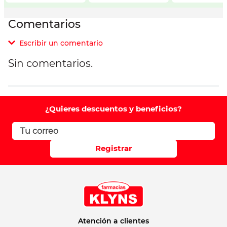
Comentarios
Escribir un comentario
Sin comentarios.
Agregar comentario
Comentario
¿Quieres descuentos y beneficios?
Califique el producto de 1 a 5 estrellas
Registrar
Su nombre
Correo electrónico
Atención a clientes