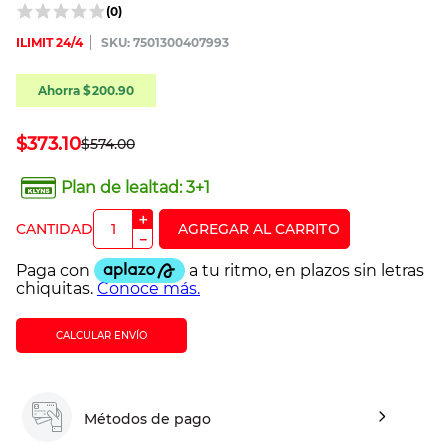
(
0
)
ILIMIT 24/4
:
7501300407993
Ahorra
$
200
.
90
$
373
.
10
$
574
.
00
Plan de lealtad:
3+1
＋
－
CALCULAR ENVÍO
Métodos de pago