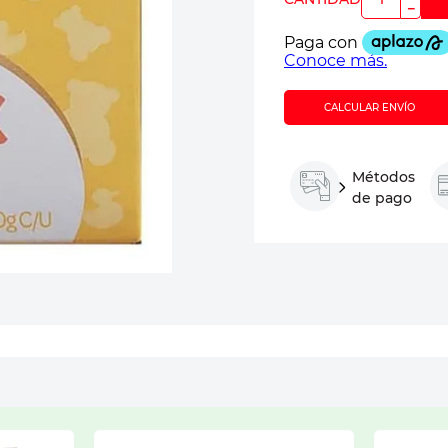
－
CALCULAR ENVÍO
Métodos
de pago