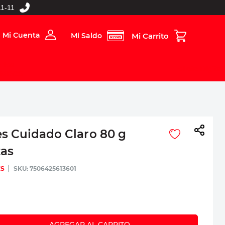
1-11
Mi Cuenta
Mi Saldo
rios
Folleto Digital
MBOS
s Cuidado Claro 80 g
zas
ES
:
7506425613601