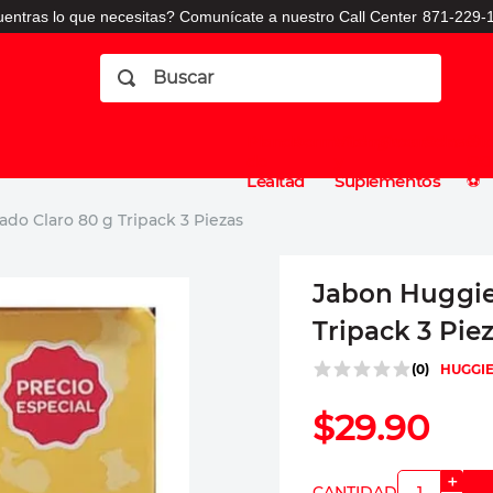
entras lo que necesitas? Comunícate a nuestro Call Center
871-229-1
Buscar
Planes
Dermatologia
Vitaminas
Sucursales
Consulto
⚽️
de
y
CO
Lealtad
Suplementos
⚽️
do Claro 80 g Tripack 3 Piezas
Jabon Huggie
Tripack 3 Pie
(
0
)
HUGGI
$
29
.
90
＋