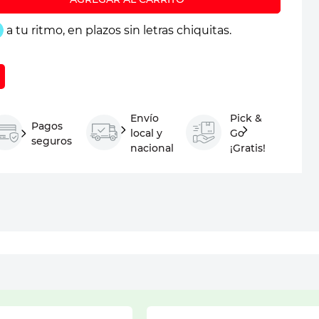
Envío
Pick &
Pagos
local y
Go
seguros
nacional
¡Gratis!