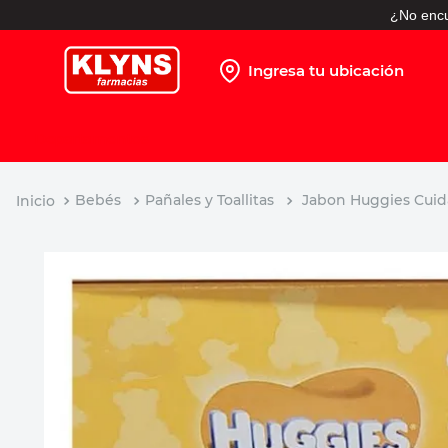
¿No encu
Ingresa tu ubicación
TÉRMINOS MÁS BUSCADOS
1
.
pañales
2
.
protector solar
Bebés
Pañales y Toallitas
Jabon Huggies Cuida
3
.
leche nido
4
.
misoprostol
5
.
shampoo
6
.
toallitas humedas
7
.
prueba embarazo
8
.
pañales huggies
9
.
ibuprofeno