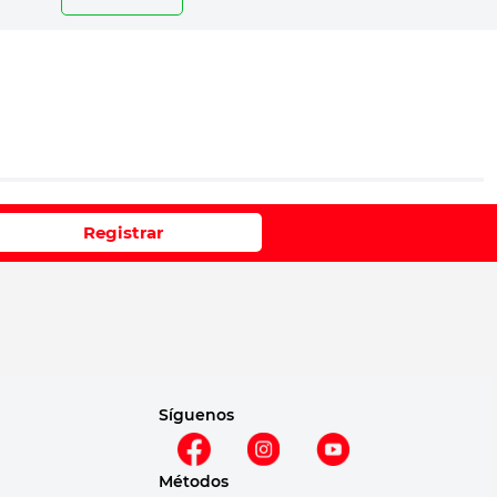
io
Registrar
e 1 a 5 estrellas
Síguenos
Métodos