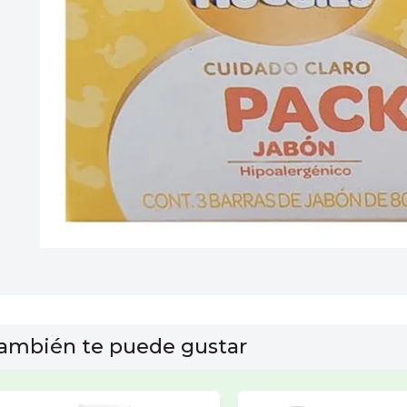
10
.
leche nan