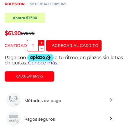
KOLESTON
:
3614225109065
Ahorra
$
17
.
00
$
61
.
90
$
78
.
90
＋
－
CALCULAR ENVÍO
Métodos de pago
Pagos seguros