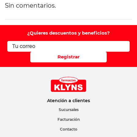
Sin comentarios.
Agregar comentario
Comentario
¿Quieres descuentos y beneficios?
Califique el producto de 1 a 5 estrellas
Registrar
Su nombre
Correo electrónico
Atención a clientes
Sucursales
Facturación
Escribir comentario
Contacto