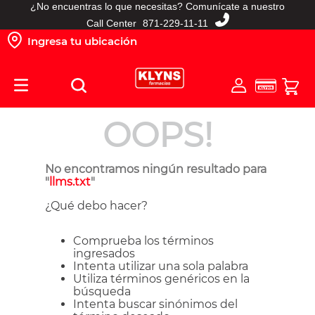
¿No encuentras lo que necesitas? Comunícate a nuestro
TÉRMINOS MÁS BUSCADOS
Call Center
871-229-11-11
Ingresa tu ubicación
1
.
pañales
2
.
protector solar
3
.
leche nido
4
.
misoprostol
OOPS!
5
.
shampoo
6
.
toallitas humedas
No encontramos ningún resultado para
"
llms.txt
"
7
.
prueba embarazo
¿Qué debo hacer?
8
.
pañales huggies
9
.
ibuprofeno
Comprueba los términos
ingresados
10
.
leche nan
Intenta utilizar una sola palabra
Utiliza términos genéricos en la
búsqueda
Intenta buscar sinónimos del