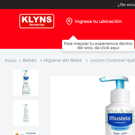
¿No encu
Ingresa tu ubicación
TÉRMINOS MÁS BUSCADOS
Para mejorar tu experiencia dentro
1
.
pañales
del sitio, da click aquí
2
.
protector solar
Bebés
Higiene del Bebé
Locion Corporal Hyd
3
.
leche nido
4
.
misoprostol
5
.
shampoo
6
.
toallitas humedas
7
.
prueba embarazo
8
.
pañales huggies
9
.
ibuprofeno