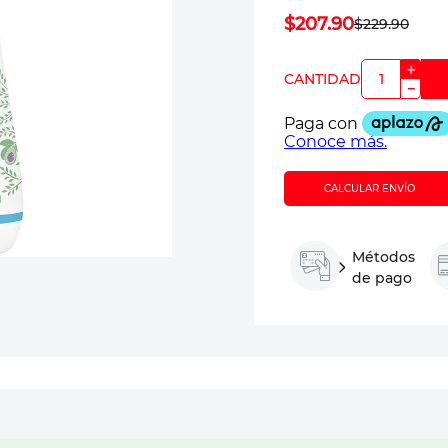
$
207
.
90
$
229
.
90
＋
－
CALCULAR ENVÍO
Métodos
de pago