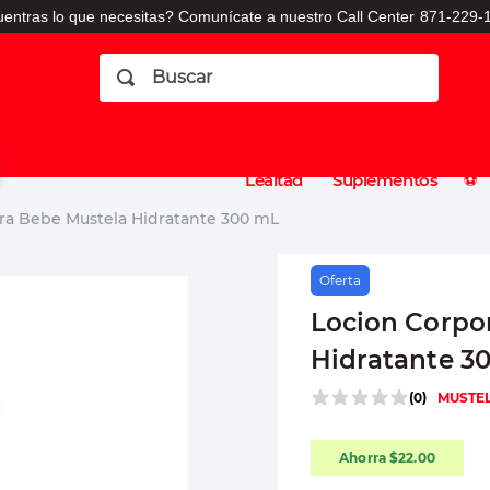
entras lo que necesitas? Comunícate a nuestro Call Center
871-229-1
Buscar
Planes
Dermatologia
Vitaminas
Sucursales
Consulto
⚽️
de
y
CO
Lealtad
Suplementos
⚽️
ra Bebe Mustela Hidratante 300 mL
Oferta
Locion Corpo
Hidratante 3
(
0
)
MUSTE
Ahorra
$
22
.
00