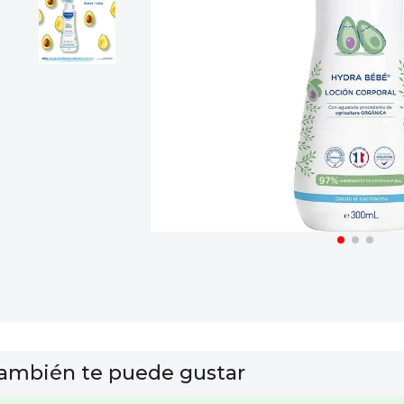
10
.
vitamina