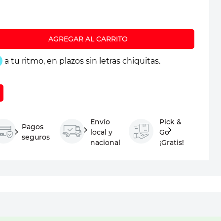
Envío
Pick &
Pagos
local y
Go
seguros
nacional
¡Gratis!