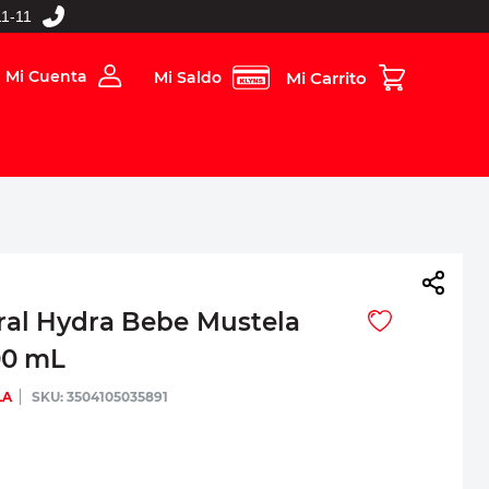
1-11
Mi Cuenta
Mi Saldo
rios
Folleto Digital
MBOS
ral Hydra Bebe Mustela
00 mL
LA
:
3504105035891