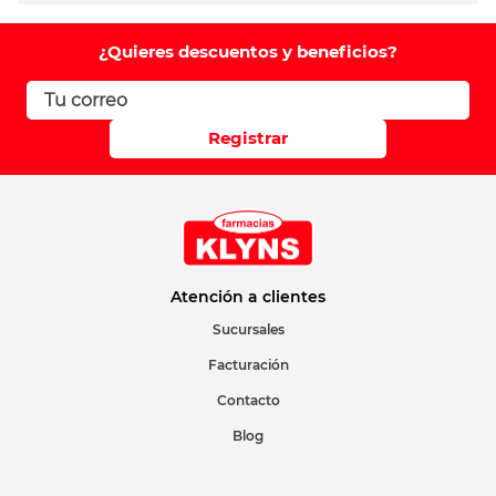
Comentario
¿Quieres descuentos y beneficios?
Califique el producto de 1 a 5 estrellas
Registrar
Su nombre
Correo electrónico
Atención a clientes
Sucursales
Facturación
Escribir comentario
Contacto
Blog