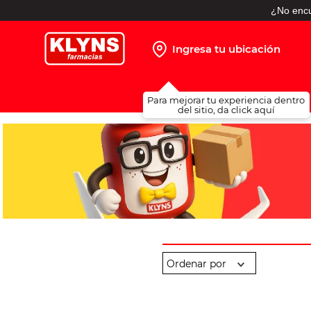
¿No encu
Ingresa tu ubicación
TÉRMINOS MÁS BUSCADOS
Para mejorar tu experiencia dentro
1
.
pañales
del sitio, da click aquí
2
.
protector solar
3
.
leche nido
4
.
misoprostol
5
.
shampoo
6
.
toallitas humedas
7
.
prueba embarazo
8
.
pañales huggies
9
.
ibuprofeno