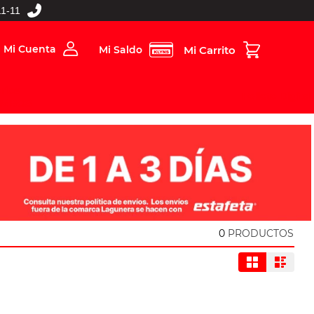
1-11
Mi Cuenta
Mi Saldo
rios
Folleto Digital
MBOS
0
PRODUCTOS