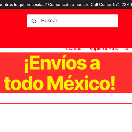
entras lo que necesitas? Comunícate a nuestro Call Center
871-229-1
Buscar
Planes
Dermatologia
Vitaminas
Sucursales
Consulto
⚽️
de
y
CO
Lealtad
Suplementos
⚽️