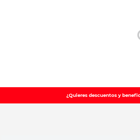
10
.
leche nan
¿Quieres descuentos y benefi