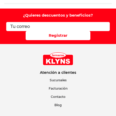
Agregar comentario
Comentario
¿Quieres descuentos y beneficios?
Califique el producto de 1 a 5 estrellas
Registrar
Su nombre
Correo electrónico
Atención a clientes
Sucursales
Facturación
Escribir comentario
Contacto
Blog