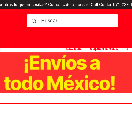
entras lo que necesitas? Comunícate a nuestro Call Center
871-229-1
Buscar
Planes
Dermatologia
Vitaminas
Sucursales
Consulto
⚽️
de
y
CO
Lealtad
Suplementos
⚽️