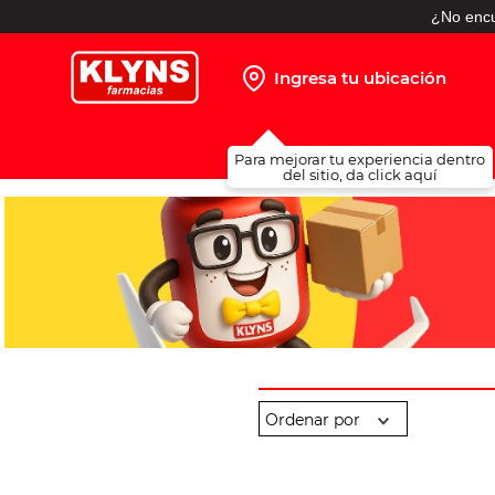
¿No encu
Ingresa tu ubicación
TÉRMINOS MÁS BUSCADOS
Para mejorar tu experiencia dentro
1
.
pañales
del sitio, da click aquí
2
.
protector solar
3
.
leche nido
4
.
misoprostol
5
.
shampoo
6
.
toallitas humedas
7
.
prueba embarazo
8
.
pañales huggies
9
.
ibuprofeno