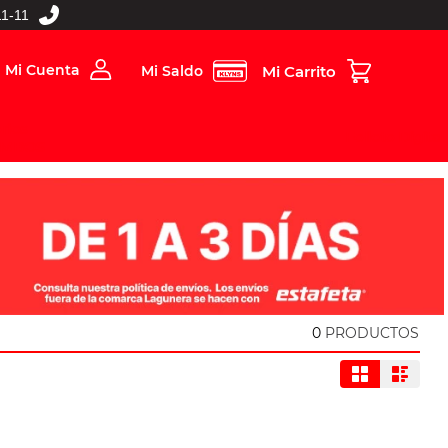
1-11
Mi Cuenta
Mi Saldo
rios
Folleto Digital
MBOS
0
PRODUCTOS