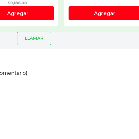
LLAMAR
comentario)
io