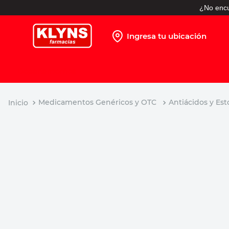
¿No encu
Ingresa tu ubicación
TÉRMINOS MÁS BUSCADOS
1
.
pañales
2
.
protector solar
Medicamentos Genéricos y OTC
Antiácidos y Es
3
.
leche nido
4
.
shampoo
5
.
prueba embarazo
6
.
misoprostol
7
.
toallitas humedas
8
.
pañales huggies
9
.
desodorante