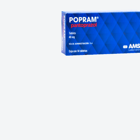
10
.
vitamina