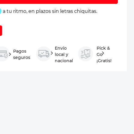
Envío
Pick &
Pagos
local y
Go
seguros
nacional
¡Gratis!