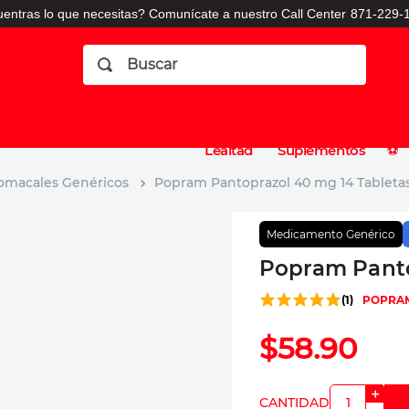
entras lo que necesitas? Comunícate a nuestro Call Center
871-229-1
Buscar
Planes
Dermatologia
Vitaminas
Sucursales
Consulto
⚽️
de
y
CO
Lealtad
Suplementos
⚽️
tomacales Genéricos
Popram Pantoprazol 40 mg 14 Tableta
Medicamento Genérico
Popram Panto
(
1
)
POPRA
$
58
.
90
＋