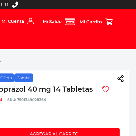
1-11
Mi Cuenta
Mi Saldo
rios
Folleto Digital
MBOS
s
Oferta
Combo
prazol 40 mg 14 Tabletas
M
:
7501349028364