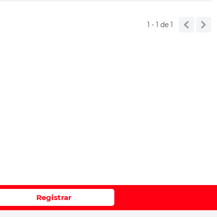
e 1 a 5 estrellas
1 - 1
de
1
RIO
Registrar