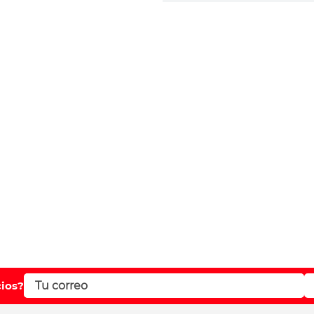
Califique el producto d
Su nombre
Correo electrónico
Escribir comentario
ENVIAR COMENTA
cios?