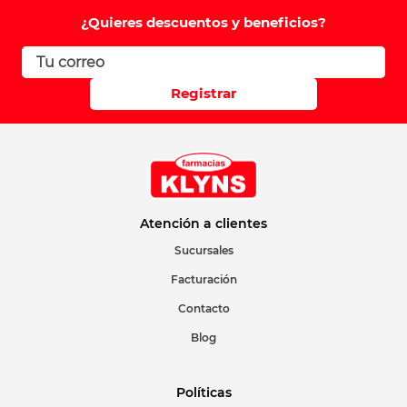
Comentario
¿Quieres descuentos y beneficios?
Califique el producto de 1 a 5 estrellas
Registrar
Su nombre
Correo electrónico
Atención a clientes
Sucursales
Facturación
Escribir comentario
Contacto
Blog
Políticas