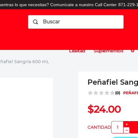
entras lo que necesitas? Comunícate a nuestro Call Center
871-229-1
Buscar
Planes
Dermatologia
Vitaminas
Sucursales
Consulto
⚽️
de
y
CO
Lealtad
Suplementos
⚽️
ñafiel Sangria 600 mL
Peñafiel San
(
0
)
PEÑAFI
$
24
.
00
＋
－