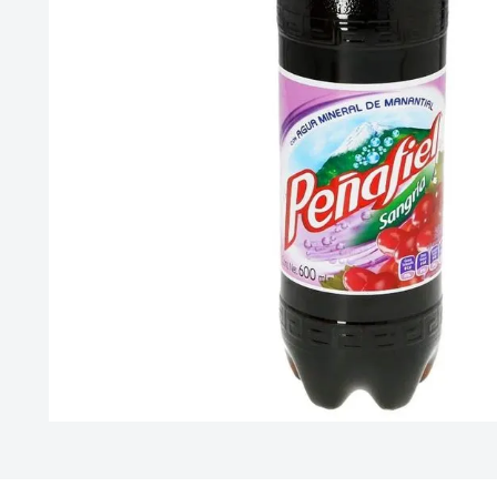
10
.
vitamina