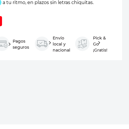
Envío
Pick &
Pagos
local y
Go
seguros
nacional
¡Gratis!