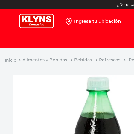
¿No encu
Ingresa tu ubicación
TÉRMINOS MÁS BUSCADOS
1
.
pañales
2
.
protector solar
Alimentos y Bebidas
Bebidas
Refrescos
Pe
3
.
leche nido
4
.
misoprostol
5
.
shampoo
6
.
toallitas humedas
7
.
prueba embarazo
8
.
pañales huggies
9
.
ibuprofeno