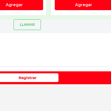
LLAMAR
io
Registrar
e 1 a 5 estrellas