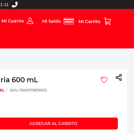
1-11
Mi Cuenta
Mi Saldo
rios
Folleto Digital
MBOS
gria 600 mL
EL
:
7501073831933