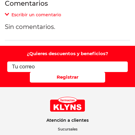
Comentarios
Escribir un comentario
Sin comentarios.
Agregar comentario
Comentario
¿Quieres descuentos y beneficios?
Califique el producto de 1 a 5 estrellas
Registrar
Su nombre
Correo electrónico
Atención a clientes
Sucursales