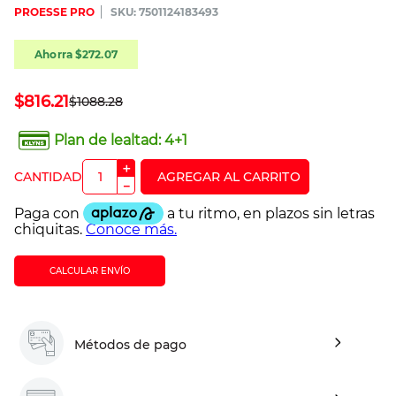
PROESSE PRO
:
7501124183493
Ahorra
$
272
.
07
$
816
.
21
$
1088
.
28
Plan de lealtad:
4+1
＋
－
CALCULAR ENVÍO
Métodos de pago