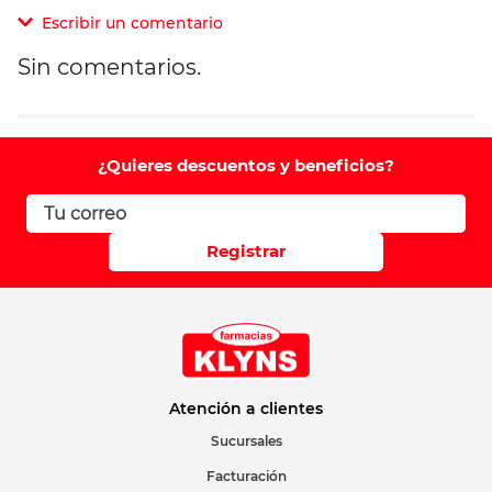
Escribir un comentario
Sin comentarios.
Agregar comentario
Comentario
¿Quieres descuentos y beneficios?
Califique el producto de 1 a 5 estrellas
Registrar
Su nombre
Correo electrónico
Atención a clientes
Sucursales
Facturación