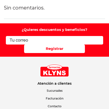
Sin comentarios.
Agregar comentario
Comentario
¿Quieres descuentos y beneficios?
Califique el producto de 1 a 5 estrellas
Registrar
Su nombre
Correo electrónico
Atención a clientes
Sucursales
Facturación
Escribir comentario
Contacto