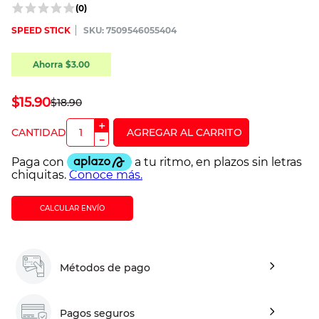
(
0
)
SPEED STICK
:
7509546055404
Ahorra
$
3
.
00
$
15
.
90
$
18
.
90
＋
－
CALCULAR ENVÍO
Métodos de pago
Pagos seguros