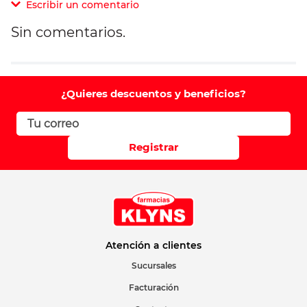
Escribir un comentario
Sin comentarios.
Agregar comentario
Comentario
¿Quieres descuentos y beneficios?
Califique el producto de 1 a 5 estrellas
Registrar
Su nombre
Correo electrónico
Atención a clientes
Sucursales
Facturación
Escribir comentario