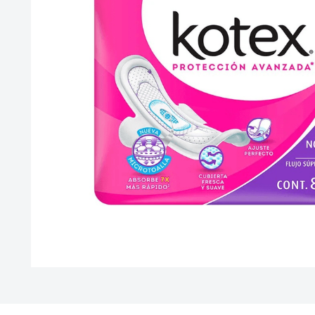
10
.
vitamina