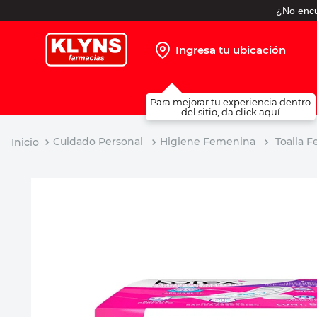
¿No encu
Ingresa tu ubicación
TÉRMINOS MÁS BUSCADOS
Para mejorar tu experiencia dentro
1
.
pañales
del sitio, da click aquí
2
.
protector solar
Cuidado Personal
Higiene Femenina
Toalla 
3
.
leche nido
4
.
misoprostol
5
.
shampoo
6
.
toallitas humedas
7
.
prueba embarazo
8
.
pañales huggies
9
.
ibuprofeno