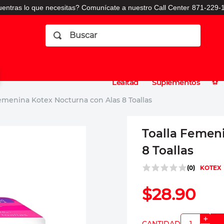
entras lo que necesitas? Comunícate a nuestro Call Center
871-229-1
Buscar
Planes
Dermatologia
Vitaminas
Sucursales
Consulto
⚽️
de
y
CO
Lealtad
Suplementos
⚽️
Femenina Kotex Nocturna con Alas 8 Toallas
Toalla Femen
8 Toallas
(
0
)
KOTEX
$
28
.
90
＋