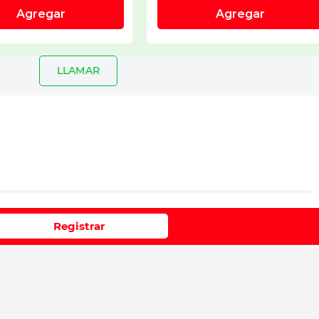
LLAMAR
io
Registrar
e 1 a 5 estrellas