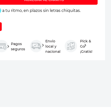
Envío
Pick &
Pagos
local y
Go
seguros
nacional
¡Gratis!