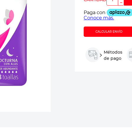
－
CALCULAR ENVÍO
Métodos
de pago