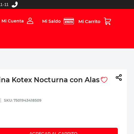
1-11
Mi Cuenta
Mi Saldo
rios
Folleto Digital
MBOS
ina Kotex Nocturna con Alas
:
7501943418509