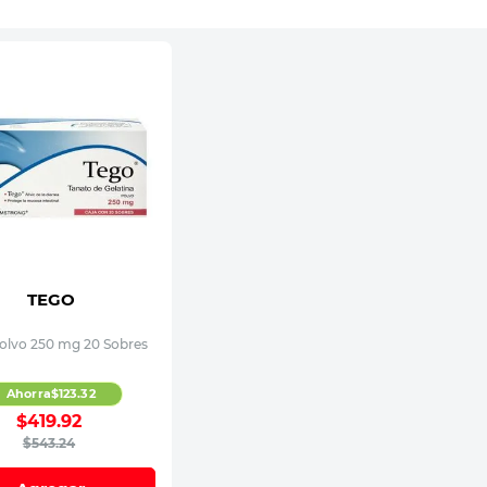
TEGO
olvo 250 mg 20 Sobres
Ahorra
$
123
.
32
$
419
.
92
$
543
.
24