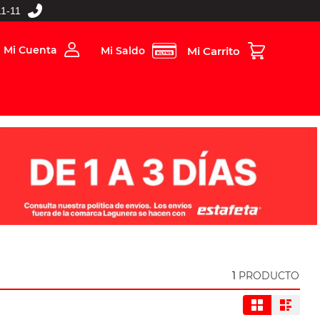
1-11
Mi Cuenta
Mi Saldo
rios
Folleto Digital
MBOS
1
PRODUCTO