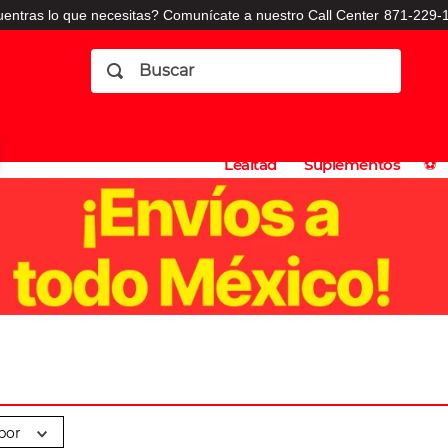
entras lo que necesitas? Comunícate a nuestro Call Center
871-229-1
Buscar
Planes
Dermatologia
Vitaminas
Sucursales
Consulto
⚽️
de
y
CO
Lealtad
Suplementos
⚽️