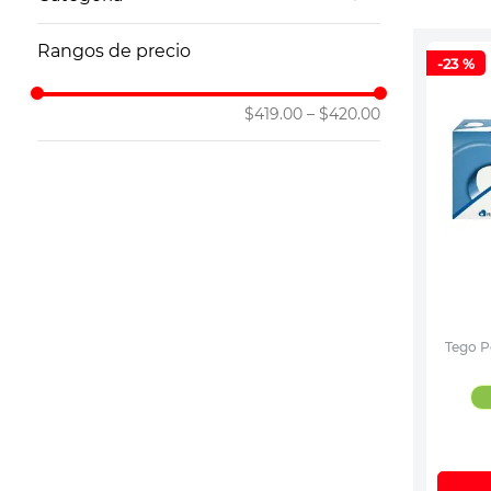
10
.
vitamina
Antiácidos y Estomacales Genéricos
Rangos de precio
-
23 %
$419.00
–
$420.00
Tego P