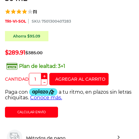
(
1
)
TRI-VI-SOL
:
7501300407283
Ahorra
$
95
.
09
$
289
.
91
$
385
.
00
Plan de lealtad:
3+1
＋
－
CALCULAR ENVÍO
Métodos de pago