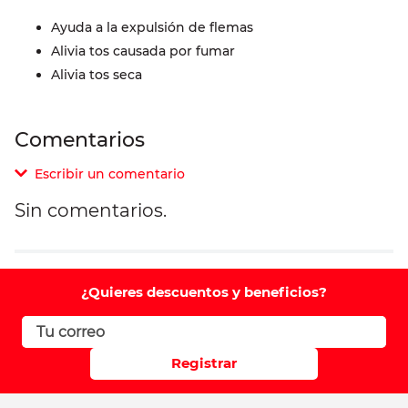
Ayuda a la expulsión de flemas
Alivia tos causada por fumar
Alivia tos seca
Comentarios
Escribir un comentario
Sin comentarios.
Agregar comentario
Comentario
¿Quieres descuentos y beneficios?
Califique el producto de 1 a 5 estrellas
Registrar