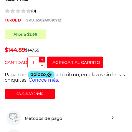
(
0
)
TUKOL D
:
650240010712
Ahorra
$
2
.
66
$
144
.
89
$
147
.
55
＋
－
CALCULAR ENVÍO
Métodos de pago