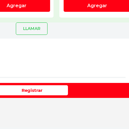
LLAMAR
io
Registrar
e 1 a 5 estrellas