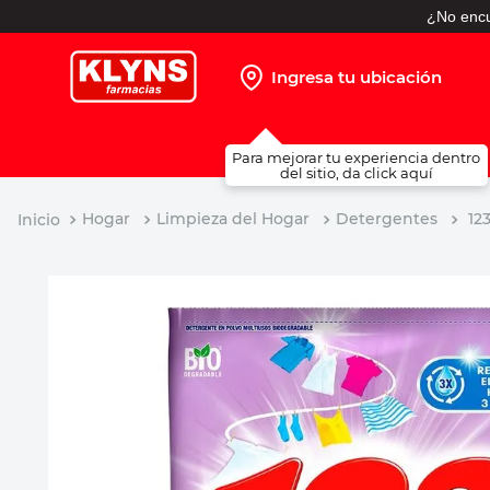
¿No encu
Ingresa tu ubicación
TÉRMINOS MÁS BUSCADOS
Para mejorar tu experiencia dentro
1
.
pañales
del sitio, da click aquí
2
.
protector solar
Hogar
Limpieza del Hogar
Detergentes
12
3
.
leche nido
4
.
shampoo
5
.
prueba embarazo
6
.
misoprostol
7
.
toallitas humedas
8
.
pañales huggies
9
.
desodorante