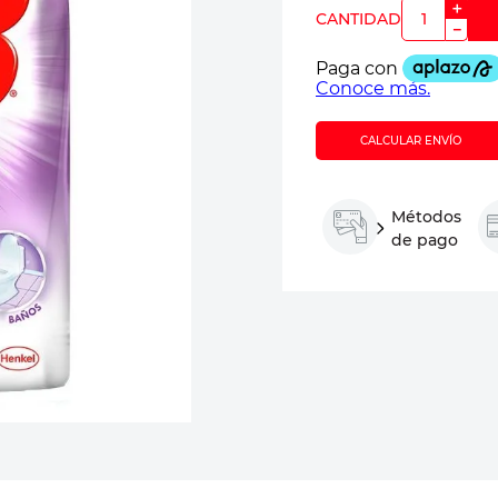
＋
－
CALCULAR ENVÍO
Métodos
de pago