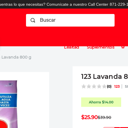
entras lo que necesitas? Comunícate a nuestro Call Center
871-229-1
Buscar
Planes
Dermatologia
Vitaminas
Sucursales
Consulto
⚽️
de
y
CO
Lealtad
Suplementos
⚽️
3 Lavanda 800 g
123 Lavanda 
(
0
)
123
Ahorra
$
14
.
00
$
25
.
90
$
39
.
90