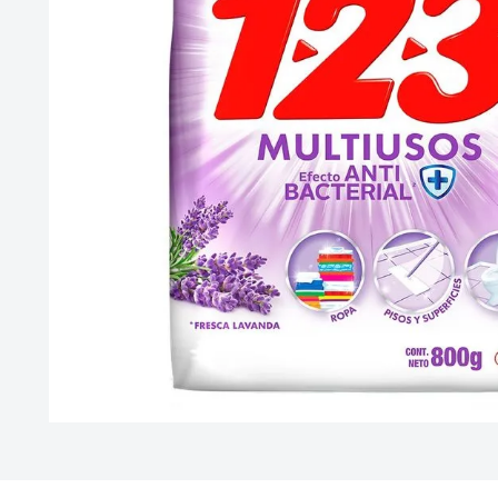
10
.
vitamina