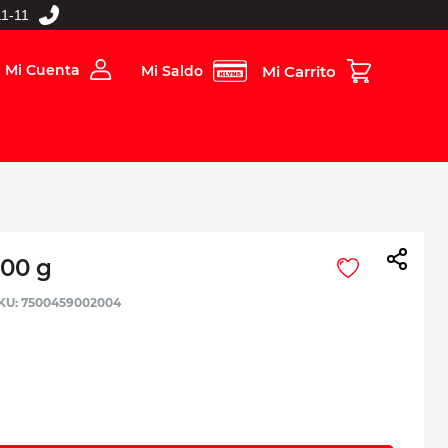
1-11
Mi Cuenta
Mi Saldo
rios
Folleto Digital
MBOS
800 g
:
7500459002004