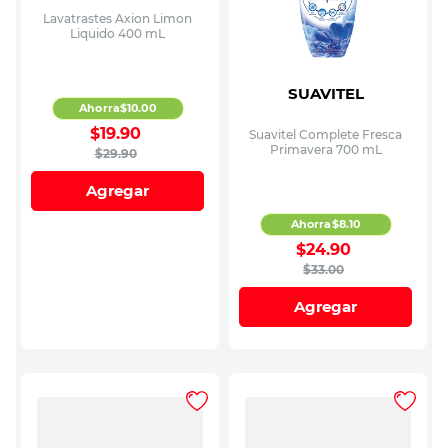
Lavatrastes Axion Limon
Liquido 400 mL
SUAVITEL
Ahorra
$
10
.
00
$
19
.
90
Suavitel Complete Fresca
Primavera 700 mL
$
29
.
90
Agregar
Ahorra
$
8
.
10
$
24
.
90
$
33
.
00
Agregar