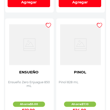
Agregar
Agregar
ENSUEÑO
PINOL
Ensueño Zero Enjuague 850
Pinol 828 mL
mL
Ahorra
$
5
.
00
Ahorra
$
7
.
10