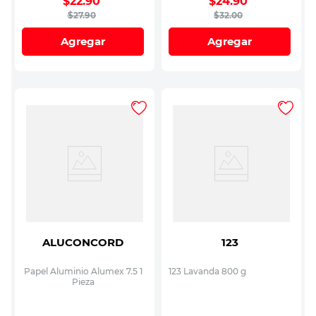
$
22
.
90
$
24
.
90
$
27
.
90
$
32
.
00
Agregar
Agregar
ALUCONCORD
123
Papel Aluminio Alumex 7.5 1
123 Lavanda 800 g
Pieza