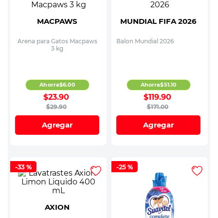
MACPAWS
MUNDIAL FIFA 2026
Arena para Gatos Macpaws
Balon Mundial 2026
3 kg
Ahorra
$
6
.
00
Ahorra
$
51
.
10
$
23
.
90
$
119
.
90
$
29
.
90
$
171
.
00
Agregar
Agregar
-
33 %
-
25 %
AXION