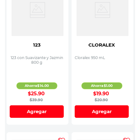
123
CLORALEX
123 con Suavizante y Jazmin
Cloralex 950 mL
800 g
Ahorra
$
14
.
00
Ahorra
$
1
.
00
$
25
.
90
$
19
.
90
$
39
.
90
$
20
.
90
Agregar
Agregar