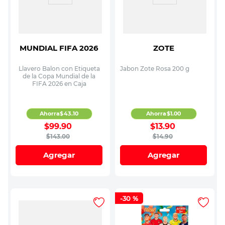
MUNDIAL FIFA 2026
ZOTE
Llavero Balon con Etiqueta
Jabon Zote Rosa 200 g
de la Copa Mundial de la
FIFA 2026 en Caja
Ahorra
$
43
.
10
Ahorra
$
1
.
00
$
99
.
90
$
13
.
90
$
143
.
00
$
14
.
90
Agregar
Agregar
-
30 %