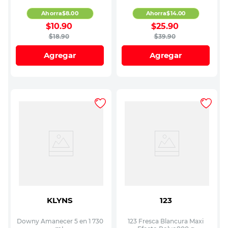
Ahorra
$
8
.
00
Ahorra
$
14
.
00
$
10
.
90
$
25
.
90
$
18
.
90
$
39
.
90
Agregar
Agregar
KLYNS
123
Downy Amanecer 5 en 1 730
123 Fresca Blancura Maxi