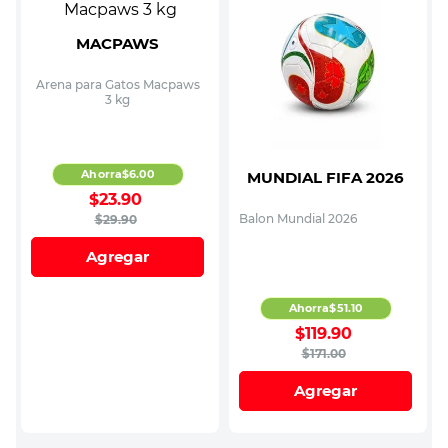
MACPAWS
Arena para Gatos Macpaws
3 kg
Ahorra
$
6
.
00
MUNDIAL FIFA 2026
$
23
.
90
Balon Mundial 2026
$
29
.
90
Agregar
Ahorra
$
51
.
10
$
119
.
90
$
171
.
00
Agregar