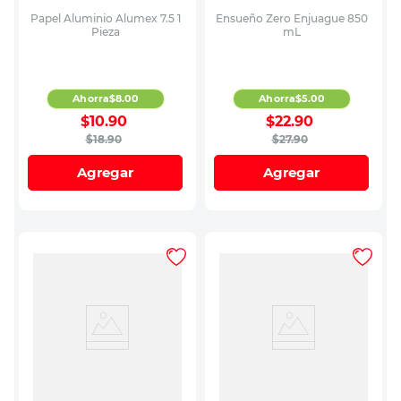
Papel Aluminio Alumex 7.5 1
Ensueño Zero Enjuague 850
Pieza
mL
Ahorra
$
8
.
00
Ahorra
$
5
.
00
$
10
.
90
$
22
.
90
$
18
.
90
$
27
.
90
Agregar
Agregar