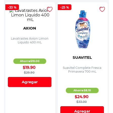
-
33 %
-
25 %
AXION
Lavatrastes Axion Limon
Liquido 400 mL
SUAVITEL
Ahorra
$
10
.
00
$
19
.
90
Suavitel Complete Fresca
Primavera 700 mL
$
29
.
90
Agregar
Ahorra
$
8
.
10
$
24
.
90
$
33
.
00
Agregar