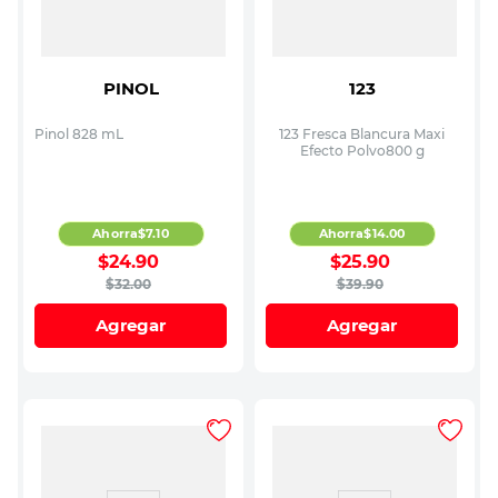
PINOL
123
Pinol 828 mL
123 Fresca Blancura Maxi
Efecto Polvo800 g
Ahorra
$
7
.
10
Ahorra
$
14
.
00
$
24
.
90
$
25
.
90
$
32
.
00
$
39
.
90
Agregar
Agregar