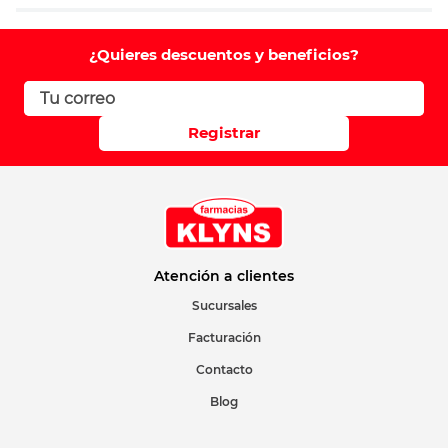
Agregar comentario
Comentario
¿Quieres descuentos y beneficios?
Califique el producto de 1 a 5 estrellas
Registrar
Su nombre
Correo electrónico
Atención a clientes
Sucursales
Facturación
Escribir comentario
Contacto
Blog