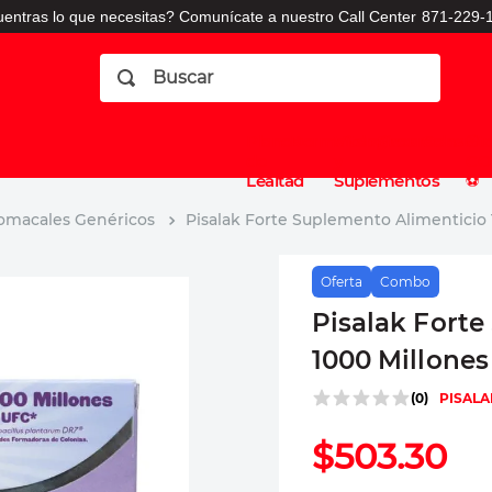
entras lo que necesitas? Comunícate a nuestro Call Center
871-229-1
Buscar
Planes
Dermatologia
Vitaminas
Sucursales
Consulto
⚽️
de
y
CO
Lealtad
Suplementos
⚽️
tomacales Genéricos
Pisalak Forte Suplemento Alimenticio 
Oferta
Combo
Pisalak Forte
1000 Millones
(
0
)
PISALA
$
503
.
30