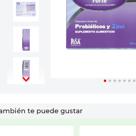
10
.
leche nan