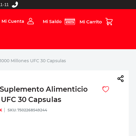
1-11
Mi Cuenta
Mi Saldo
rios
Folleto Digital
MBOS
1000 Millones UFC 30 Capsulas
 Suplemento Alimenticio
 UFC 30 Capsulas
K
:
7502268549244