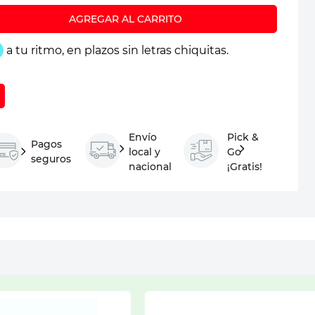
Envío
Pick &
Pagos
local y
Go
seguros
nacional
¡Gratis!