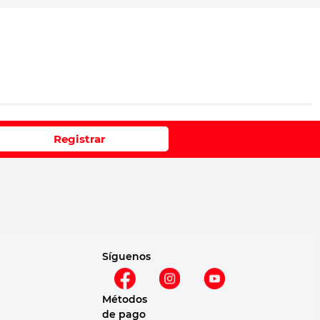
io
Registrar
e 1 a 5 estrellas
Síguenos
Métodos
de pago