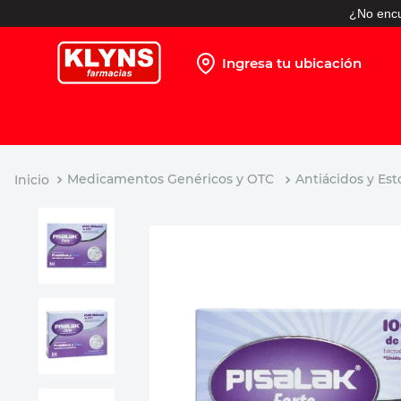
¿No encu
Ingresa tu ubicación
TÉRMINOS MÁS BUSCADOS
1
.
pañales
2
.
protector solar
Medicamentos Genéricos y OTC
Antiácidos y Es
3
.
leche nido
4
.
misoprostol
5
.
shampoo
6
.
toallitas humedas
7
.
prueba embarazo
8
.
pañales huggies
9
.
ibuprofeno