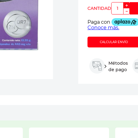
＋
－
CALCULAR ENVÍO
Métodos
de pago