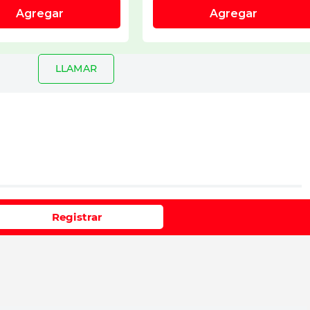
LLAMAR
io
Registrar
e 1 a 5 estrellas