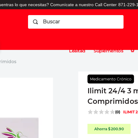
entras lo que necesitas? Comunícate a nuestro Call Center
871-229-1
Buscar
Planes
Dermatologia
Vitaminas
Sucursales
Consulto
⚽️
de
y
CO
Lealtad
Suplementos
⚽️
primidos
Medicamento Crónico
Ilimit 24/4 3 
Comprimidos
(
0
)
ILIMIT 
Ahorra
$
200
.
90