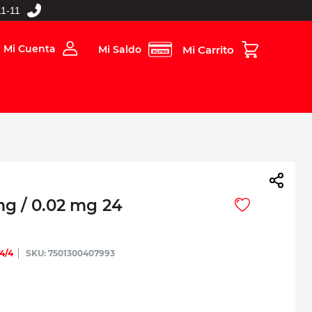
1-11
Mi Cuenta
Mi Saldo
rios
Folleto Digital
MBOS
mg / 0.02 mg 24
24/4
:
7501300407993