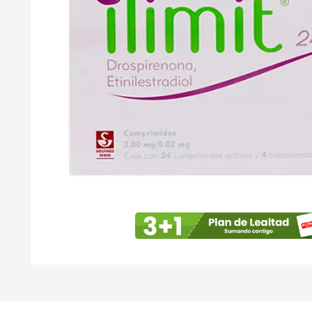
10
.
vitamina