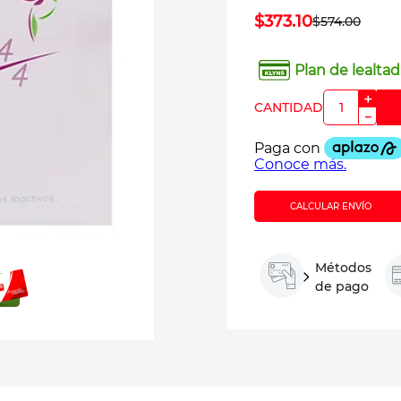
$
373
.
10
$
574
.
00
Plan de lealtad
＋
－
CALCULAR ENVÍO
Métodos
de pago