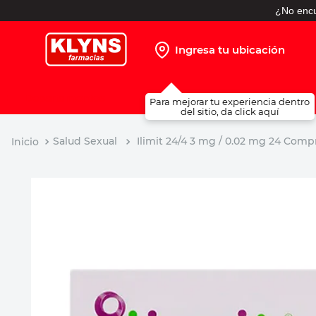
¿No encu
Ingresa tu ubicación
TÉRMINOS MÁS BUSCADOS
Para mejorar tu experiencia dentro
1
.
pañales
del sitio, da click aquí
2
.
protector solar
Salud Sexual
Ilimit 24/4 3 mg / 0.02 mg 24 Com
3
.
leche nido
4
.
shampoo
5
.
prueba embarazo
6
.
misoprostol
7
.
toallitas humedas
8
.
pañales huggies
9
.
desodorante